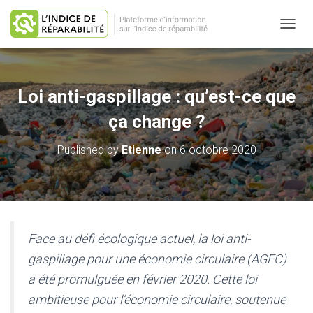
O
U
V
R
I
Loi anti-gaspillage : qu’est-ce que
R
/
ça change ?
F
E
Published by
Etienne
on
6 octobre 2020
R
M
E
R
L
A
N
Face au défi écologique actuel, la loi anti-
A
gaspillage pour une économie circulaire (AGEC)
V
I
a été promulguée en février 2020. Cette loi
G
ambitieuse pour l’économie circulaire, soutenue
A