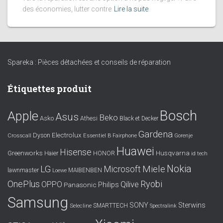
des économies, lutter contre
Lire la suite
Spareka : Pièces détachées et conseils de réparation
Étiquettes produit
Bosch
Apple
Asus
Beko
Asko
Athesi
Black et Decker
Gardena
Electrolux
Dyson
Crosscall
Essentiel B
Fairphone
Gorenje
Huawei
Hisense
Greenworks
Husqvarna
Haier
HONOR
id tech
Nokia
LG
Miele
Microsoft
lawnmaster
MAIBENBEN
Loewe
OnePlus
Ryobi
OPPO
Qilive
Philips
Panasonic
Samsung
SONY
Sterwins
SMARTTECH
Selecline
Spectralink