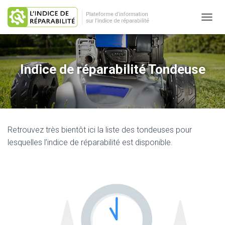
O
U
V
R
I
Indice de réparabilité Tondeuse
R
/
F
E
R
M
Retrouvez très bientôt ici la liste des tondeuses pour
E
R
lesquelles l’indice de réparabilité est disponible.
L
A
N
A
V
I
G
A