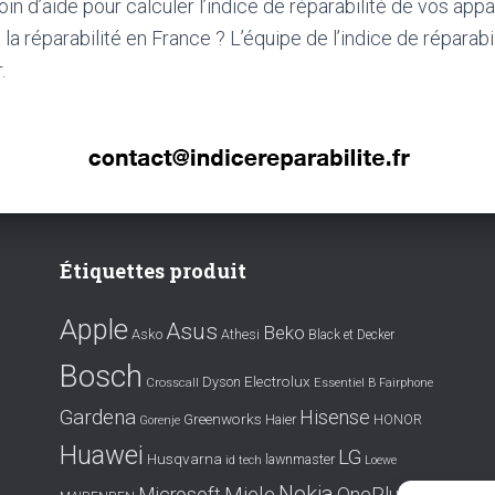
in d’aide pour calculer l’indice de réparabilité de vos appa
la réparabilité en France ? L’équipe de l’indice de réparabil
.
Étiquettes produit
Apple
Asus
Beko
Asko
Athesi
Black et Decker
Bosch
Electrolux
Dyson
Crosscall
Essentiel B
Fairphone
Gardena
Hisense
Greenworks
Haier
HONOR
Gorenje
Huawei
LG
Husqvarna
lawnmaster
id tech
Loewe
Nokia
OnePlus