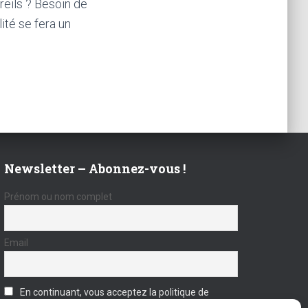
reils ? Besoin de
ité se fera un
Newsletter – Abonnez-vous !
Prénom ou nom complet
Email
En continuant, vous acceptez la politique de
confidentialité