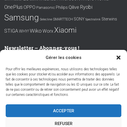
OnePlus
Ryobi
OPPO
Qilive
Philips
Panasonic
Samsung
SONY
Sterwins
SMARTTECH
Selecline
Spectralink
Xiaomi
Wiko
STIGA
Worx
WHY!
Newsletter – Abonnez-vous !
Gérer les cookies
Prénom ou nom complet
Pour offrir les meilleures expériences, nous utilisons des technologies telles
que les cookies pour stocker et/ou accéder aux informations des appareils. Le
Email
fait de consentir à ces technologies nous permettra de traiter des données
telles que le comportement de navigation ou les ID uniques sur ce site. Le fait
de ne pas consentir ou de retirer son consentement peut avoir un effet négatif
sur certaines caractéristiques et fonctions.
En continuant, vous acceptez la politique de confidentialité
ACCEPTER
REFUSER