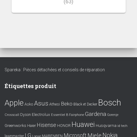
(63)
Spareka : Pièces détachées et conseils de réparation
Étiquettes produit
Bosch
Apple
Asus
Beko
Asko
Athesi
Black et Decker
Gardena
Electrolux
Dyson
Crosscall
Essentiel B
Fairphone
Gorenje
Huawei
Hisense
Greenworks
Husqvarna
Haier
HONOR
id tech
Nokia
LG
Miele
Microsoft
lawnmaster
MAIBENBEN
Loewe