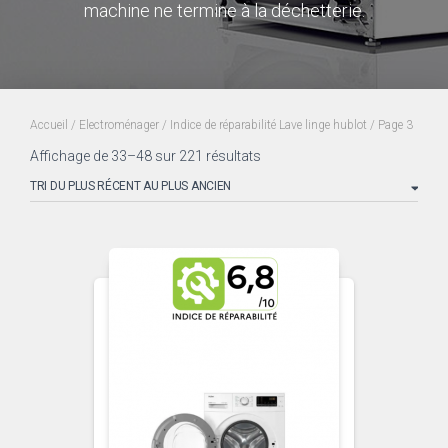
machine ne termine à la déchetterie.
Accueil
/
Electroménager
/
Indice de réparabilité Lave linge hublot
/ Page 3
Trié
Affichage de 33–48 sur 221 résultats
du
plus
récent
au
plus
ancien