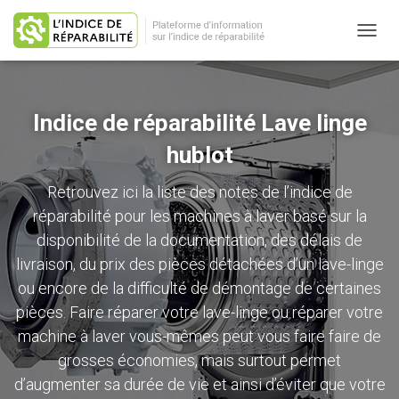
OUVRI
Indice de réparabilité Lave linge
hublot
Retrouvez ici la liste des notes de l’indice de
réparabilité pour les machines à laver basé sur la
disponibilité de la documentation, des délais de
livraison, du prix des
pièces détachées d’un lave-linge
ou encore de la difficulté de démontage de certaines
pièces. Faire réparer votre lave-linge ou
réparer votre
machine à laver vous-mêmes
peut vous faire faire de
grosses économies, mais surtout permet
d’augmenter sa durée de vie et ainsi d’éviter que votre