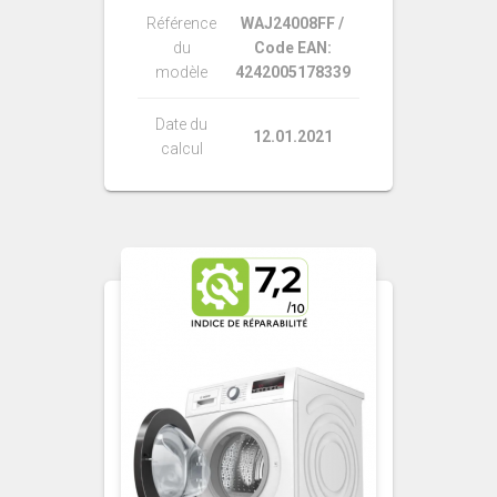
Référence
WAJ24008FF /
du
Code EAN:
modèle
4242005178339
Date du
12.01.2021
calcul