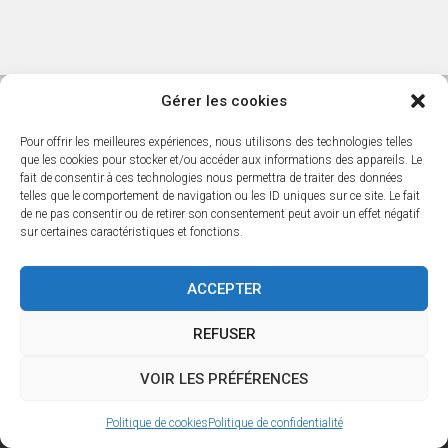
Gérer les cookies
Pour offrir les meilleures expériences, nous utilisons des technologies telles
Spareka : Pièces détachées et conseils de réparation
que les cookies pour stocker et/ou accéder aux informations des appareils. Le
fait de consentir à ces technologies nous permettra de traiter des données
Étiquettes produit
telles que le comportement de navigation ou les ID uniques sur ce site. Le fait
de ne pas consentir ou de retirer son consentement peut avoir un effet négatif
sur certaines caractéristiques et fonctions.
Bosch
Apple
Asus
Beko
Asko
Athesi
Black et Decker
ACCEPTER
Gardena
Electrolux
Dyson
Crosscall
Essentiel B
Fairphone
Gorenje
Huawei
Hisense
Greenworks
Husqvarna
Haier
HONOR
id tech
REFUSER
Nokia
LG
Miele
Microsoft
lawnmaster
MAIBENBEN
Loewe
VOIR LES PRÉFÉRENCES
OnePlus
Ryobi
OPPO
Qilive
Philips
Panasonic
Samsung
Politique de cookies
Politique de confidentialité
SONY
Sterwins
SMARTTECH
Selecline
Spectralink