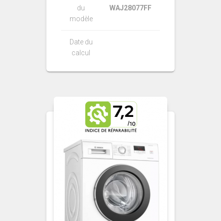
du
WAJ28077FF
modèle
Date du
calcul