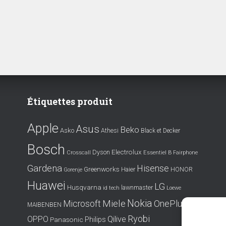
Étiquettes produit
Apple
Asus
Beko
Asko
Athesi
Black et Decker
Bosch
Electrolux
Dyson
Crosscall
Essentiel B
Fairphone
Gardena
Hisense
Greenworks
Haier
HONOR
Gorenje
Huawei
LG
Husqvarna
lawnmaster
id tech
Loewe
Nokia
Miele
OnePlus
Microsoft
MAIBENBEN
Ryobi
OPPO
Qilive
Philips
Panasonic