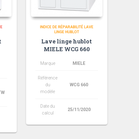
VE
INDICE DE RÉPARABILITÉ LAVE
LINGE HUBLOT
t
Lave linge hublot
MIELE WCG 660
Marque
MIELE
Référence
du
WCG 660
modèle
TW
Date du
25/11/2020
calcul