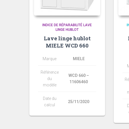
INDICE DE RÉPARABILITÉ LAVE
I
LINGE HUBLOT
Lave linge hublot
MIELE WCD 660
Marque
MIELE
Référence
WCD 660 –
du
Ré
11606460
modèle
Date du
25/11/2020
calcul
D