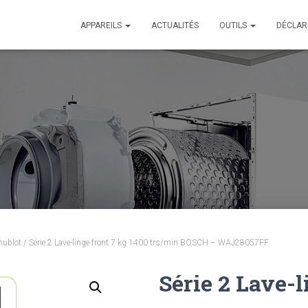
APPAREILS
ACTUALITÉS
OUTILS
DÉCLAR
 hublot
/ Série 2 Lave-linge front 7 kg 1400 trs/min BOSCH – WAJ28057FF
Série 2 Lave-l