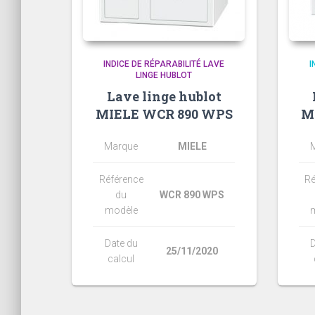
INDICE DE RÉPARABILITÉ LAVE
I
LINGE HUBLOT
Lave linge hublot
MIELE WCR 890 WPS
M
Marque
MIELE
Référence
Ré
du
WCR 890 WPS
modèle
Date du
D
25/11/2020
calcul