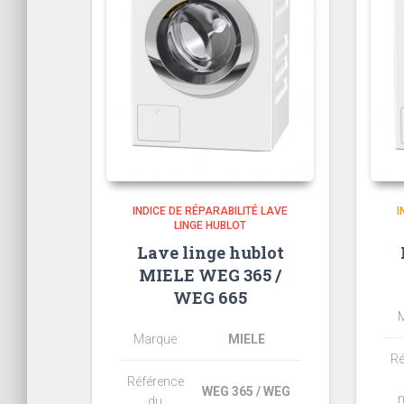
INDICE DE RÉPARABILITÉ LAVE
I
LINGE HUBLOT
Lave linge hublot
MIELE WEG 365 /
WEG 665
Marque
MIELE
Ré
Référence
WEG 365 / WEG
du