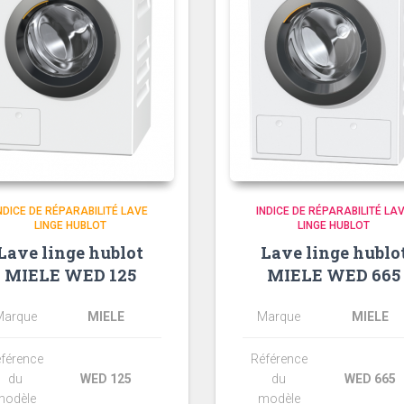
NDICE DE RÉPARABILITÉ LAVE
INDICE DE RÉPARABILITÉ LA
LINGE HUBLOT
LINGE HUBLOT
Lave linge hublot
Lave linge hublo
MIELE WED 125
MIELE WED 665
Marque
MIELE
Marque
MIELE
férence
Référence
du
WED 125
du
WED 665
modèle
modèle