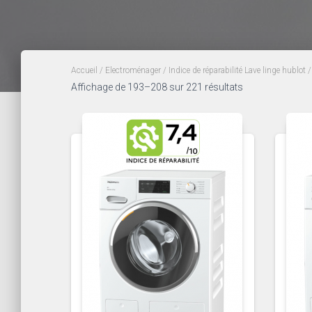
Accueil
/
Electroménager
/
Indice de réparabilité Lave linge hublot
/
Trié
Affichage de 193–208 sur 221 résultats
du
plus
récent
au
plus
ancien