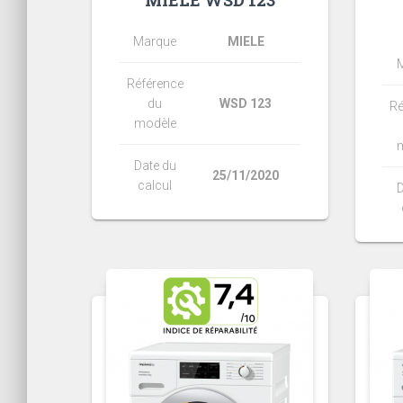
MIELE WSD 123
Marque
MIELE
Référence
du
WSD 123
Ré
modèle
Date du
25/11/2020
calcul
D