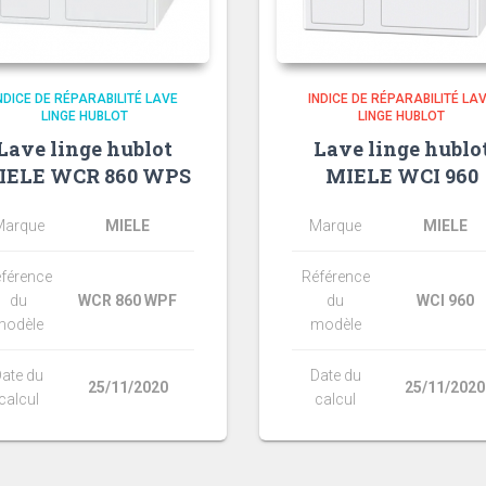
NDICE DE RÉPARABILITÉ LAVE
INDICE DE RÉPARABILITÉ LA
LINGE HUBLOT
LINGE HUBLOT
Lave linge hublot
Lave linge hublo
IELE WCR 860 WPS
MIELE WCI 960
Marque
MIELE
Marque
MIELE
férence
Référence
du
WCR 860 WPF
du
WCI 960
modèle
modèle
ate du
Date du
25/11/2020
25/11/2020
calcul
calcul