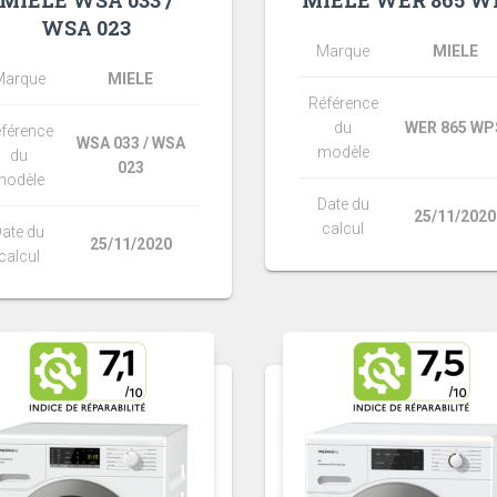
MIELE WSA 033 /
MIELE WER 865 W
WSA 023
Marque
MIELE
Marque
MIELE
Référence
du
WER 865 WP
férence
WSA 033 / WSA
modèle
du
023
modèle
Date du
25/11/2020
calcul
ate du
25/11/2020
calcul