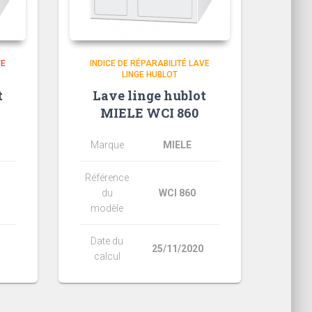
VE
INDICE DE RÉPARABILITÉ LAVE
LINGE HUBLOT
t
Lave linge hublot
MIELE WCI 860
Marque
MIELE
Référence
du
WCI 860
modèle
Date du
25/11/2020
calcul