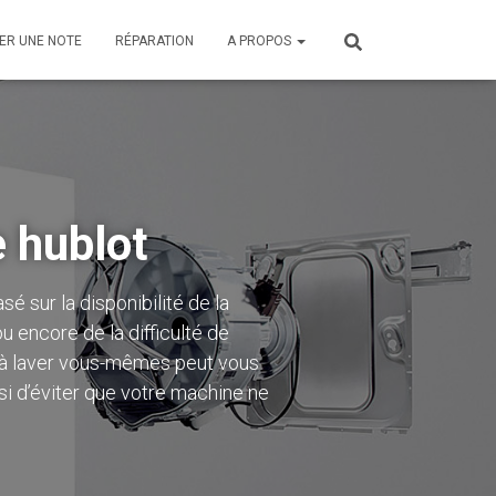
ER UNE NOTE
RÉPARATION
A PROPOS
e hublot
sé sur la disponibilité de la
u encore de la difficulté de
 à laver vous-mêmes
peut vous
si d’éviter que votre machine ne