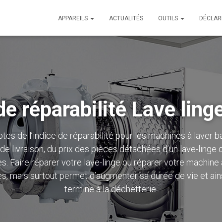
APPAREILS
ACTUALITÉS
OUTILS
DÉCLAR
de réparabilité Lave ling
otes de l’indice de réparabilité pour les machines à laver ba
e livraison, du prix des
pièces détachées d’un lave-linge
o
. Faire réparer votre lave-linge ou
réparer votre machine
s, mais surtout permet d’augmenter sa durée de vie et ain
termine à la déchetterie.