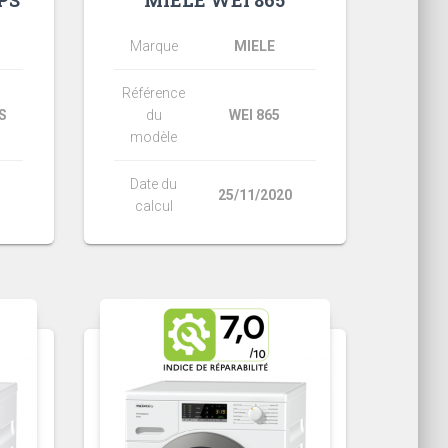
PS
MIELE WEI 865
Marque
MIELE
Référence
S
du
WEI 865
modèle
Date du
25/11/2020
calcul