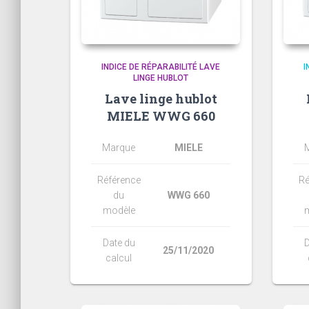
INDICE DE RÉPARABILITÉ LAVE
I
LINGE HUBLOT
Lave linge hublot
MIELE WWG 660
Marque
MIELE
Référence
Ré
du
WWG 660
modèle
Date du
D
25/11/2020
calcul