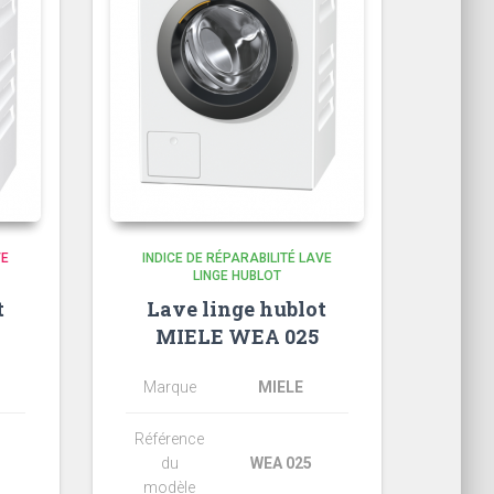
VE
INDICE DE RÉPARABILITÉ LAVE
LINGE HUBLOT
t
Lave linge hublot
MIELE WEA 025
Marque
MIELE
Référence
du
WEA 025
modèle