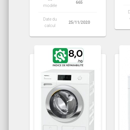
665
modèle
D
Date du
25/11/2020
calcul