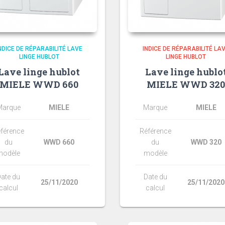
NDICE DE RÉPARABILITÉ LAVE
INDICE DE RÉPARABILITÉ LA
LINGE HUBLOT
LINGE HUBLOT
Lave linge hublot
Lave linge hublo
MIELE WWD 660
MIELE WWD 32
Marque
MIELE
Marque
MIELE
férence
Référence
du
WWD 660
du
WWD 320
modèle
modèle
ate du
Date du
25/11/2020
25/11/2020
calcul
calcul