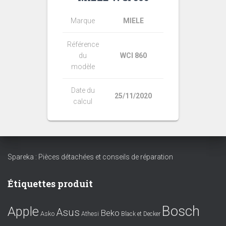
Marque
MIELE
Référence
du
WCI 860
modèle
Date du
25/11/2020
calcul
Spareka : Pièces détachées et conseils de réparation
Étiquettes produit
Bosch
Apple
Asus
Beko
Asko
Athesi
Black et Decker