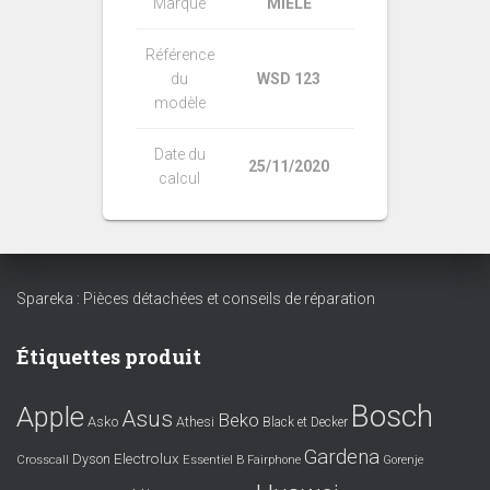
Marque
MIELE
Référence
du
WSD 123
modèle
Date du
25/11/2020
calcul
Spareka : Pièces détachées et conseils de réparation
Étiquettes produit
Bosch
Apple
Asus
Beko
Asko
Athesi
Black et Decker
Gardena
Electrolux
Dyson
Crosscall
Essentiel B
Fairphone
Gorenje