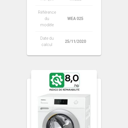
Référence
du
WEA 025
modèle
Date du
25/11/2020
calcul