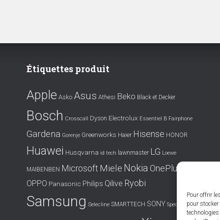
Étiquettes produit
Apple
Asus
Beko
Asko
Athesi
Black et Decker
Bosch
Electrolux
Dyson
Crosscall
Essentiel B
Fairphone
Gardena
Hisense
Greenworks
Haier
HONOR
Gorenje
Huawei
LG
Husqvarna
lawnmaster
id tech
Loewe
Nokia
Miele
OnePlus
Microsoft
MAIBENBEN
Ryobi
OPPO
Qilive
Philips
Panasonic
Pour offrir l
Samsung
SONY
pour stocker 
SMARTTECH
Selecline
Spectralink
technologies