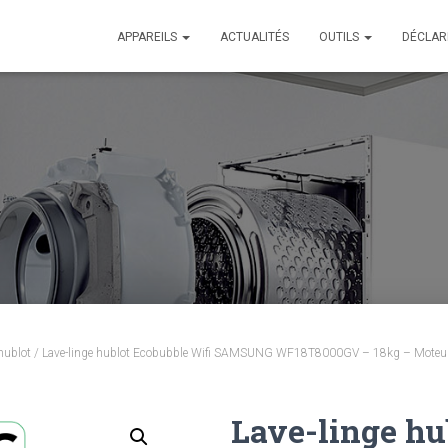
APPAREILS
ACTUALITÉS
OUTILS
DÉCLAR
 hublot
/ Lave-linge hublot Ecobubble Wifi SAMSUNG WF18T8000GV – 18kg – Moteur d
Lave-linge hu