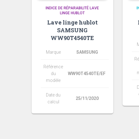
INDICE DE RÉPARABILITÉ LAVE
I
LINGE HUBLOT
Lave linge hublot
SAMSUNG
WW90T4540TE
Marque
SAMSUNG
Ré
Référence
du
WW90T4540TE/EF
modèle
D
Date du
25/11/2020
calcul