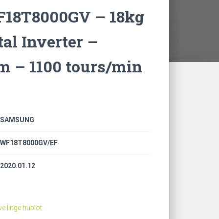
8T8000GV – 18kg
al Inverter –
m – 1100 tours/min
SAMSUNG
WF18T8000GV/EF
2020.01.12
ve linge hublot