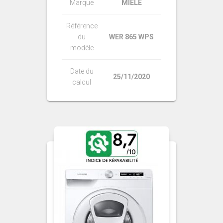
Marque
MIELE
Référence
du
WER 865 WPS
modèle
Date du
25/11/2020
calcul