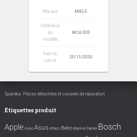
Marque
MIELE
Référence
du
WCA 020
modèle
Date du
25/11/2020
calcul
Spareka : Pièces détachées et conseils de réparation
Étiquettes produit
Bosch
Apple
Asus
Beko
Asko
Athesi
Black et Decker