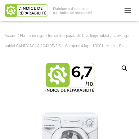
OUVRI
Accueil
/
Electroménager
/
Indice de réparabilité Lave linge hublot
/ Lave-linge
hublot CANDY AQUA 1042DE/2-S – Compact 4 kg – 1000 trs/min – Blanc