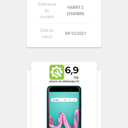
Référence
HARRY 2
du
(V600BN)
modèle
Date du
09/12/2021
calcul