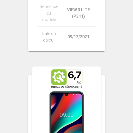
Référence
VIEW 3 LITE
du
(P311)
modèle
Date du
09/12/2021
calcul