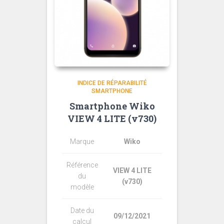
INDICE DE RÉPARABILITÉ
SMARTPHONE
Smartphone Wiko
VIEW 4 LITE (v730)
Marque
Wiko
Référence
VIEW 4 LITE
du
(v730)
modèle
Date du
09/12/2021
calcul