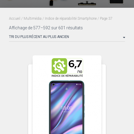
Accueil
/
Multimédia
/
Indice de réparabilité Smartphone
/ Page 37
Trié
Affichage de 577–592 sur 601 résultats
du
plus
récent
au
plus
ancien