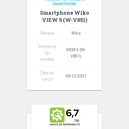
SMARTPHONE
Smartphone Wiko
VIEW 5 (W-V851)
Marque
Wiko
Référence
VIEW 5 (W-
du
V851)
modèle
Date du
09/12/2021
calcul