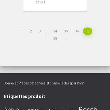
calcul
←
1
2
3
34
35
36
37
…
38
→
Spareka : Pièces détachées et conseils de réparation
Étiquettes produit
Bosch
Apple