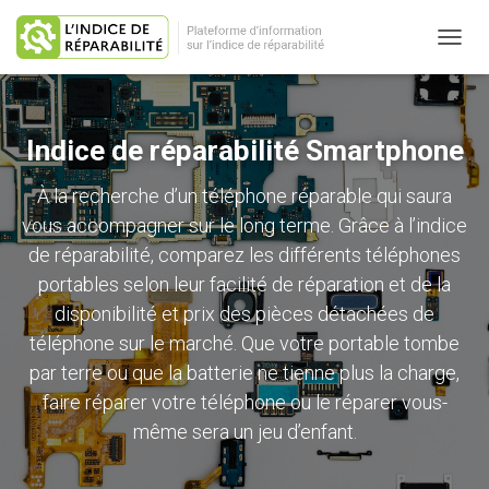
OUVRI
Indice de réparabilité Smartphone
À la recherche d’un téléphone réparable qui saura
vous accompagner sur le long terme. Grâce à l’indice
de réparabilité, comparez les différents téléphones
portables selon leur facilité de réparation et de la
disponibilité et
prix des pièces détachées de
téléphone
sur le marché. Que votre portable tombe
par terre ou que la batterie ne tienne plus la charge,
faire
réparer votre téléphone
ou le réparer vous-
même sera un jeu d’enfant.