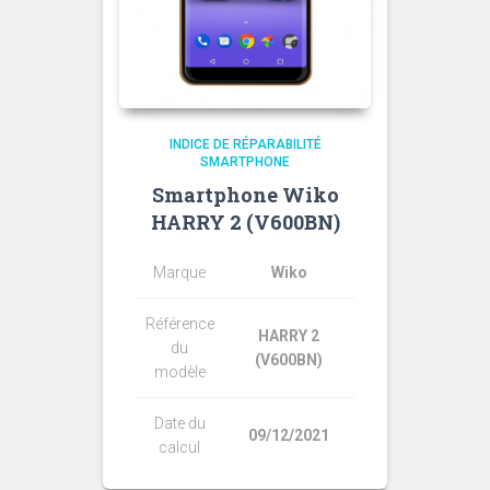
INDICE DE RÉPARABILITÉ
SMARTPHONE
Smartphone Wiko
HARRY 2 (V600BN)
Marque
Wiko
Référence
HARRY 2
du
(V600BN)
modèle
Date du
09/12/2021
calcul