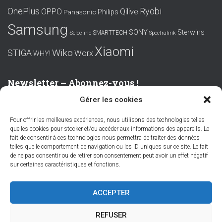
OnePlus
Ryobi
OPPO
Qilive
Philips
Panasonic
Samsung
SONY
Sterwins
SMARTTECH
Selecline
Spectralink
Xiaomi
Wiko
STIGA
Worx
WHY!
Newsletter – Abonnez-vous !
Gérer les cookies
Prénom ou nom complet
Pour offrir les meilleures expériences, nous utilisons des technologies telles
que les cookies pour stocker et/ou accéder aux informations des appareils. Le
Email
fait de consentir à ces technologies nous permettra de traiter des données
telles que le comportement de navigation ou les ID uniques sur ce site. Le fait
de ne pas consentir ou de retirer son consentement peut avoir un effet négatif
sur certaines caractéristiques et fonctions.
En continuant, vous acceptez la politique de confidentialité
ACCEPTER
REFUSER