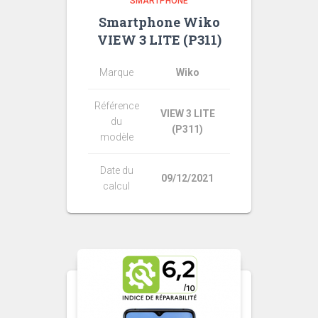
SMARTPHONE
Smartphone Wiko
VIEW 3 LITE (P311)
Marque
Wiko
Référence
VIEW 3 LITE
du
(P311)
modèle
Date du
09/12/2021
calcul