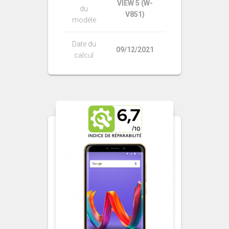
VIEW 5 (W-
du
V851)
modèle
Date du
09/12/2021
calcul