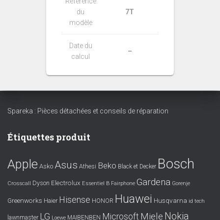
Référence
du
7T
modèle
Date du
–
calcul
Spareka : Pièces détachées et conseils de réparation
Étiquettes produit
Bosch
Apple
Asus
Beko
Asko
Athesi
Black et Decker
Gardena
Electrolux
Dyson
Crosscall
Essentiel B
Fairphone
Gorenje
Huawei
Hisense
Greenworks
Husqvarna
Haier
HONOR
id tech
Nokia
LG
Miele
Microsoft
lawnmaster
MAIBENBEN
Loewe