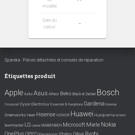
modèle
Date du
–
calcul
Spareka : Pièces détachées et conseils de réparation
Étiquettes produit
Bosch
Apple
Asus
Beko
Asko
Athesi
Black et Decker
Gardena
Electrolux
Dyson
Crosscall
Essentiel B
Fairphone
Gorenje
Huawei
Hisense
Greenworks
Husqvarna
Haier
HONOR
id tech
Nokia
LG
Miele
Microsoft
lawnmaster
MAIBENBEN
Loewe
OnePlus
Ryobi
OPPO
Qilive
Philips
Panasonic