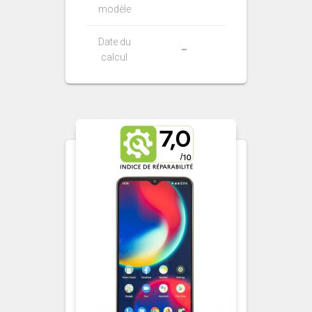
modèle
Date du
–
calcul