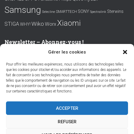
Samsung
SONY
Sterwins
SMARTTECH
Selecline
Spectralink
Xiaomi
Wiko
STIGA
Worx
WHY!
Newsletter – Abonnez-vous !
Gérer les cookies
Prénom ou nom complet
Pour offrir les meilleures expériences, nous utilisons des technologies telles
que les cookies pour stocker et/ou accéder aux informations des appareils. Le
Email
fait de consentir à ces technologies nous permettra de traiter des données
telles que le comportement de navigation ou les ID uniques sur ce site. Le fait
de ne pas consentir ou de retirer son consentement peut avoir un effet négatif
sur certaines caractéristiques et fonctions.
En continuant, vous acceptez la politique de confidentialité
ACCEPTER
REFUSER