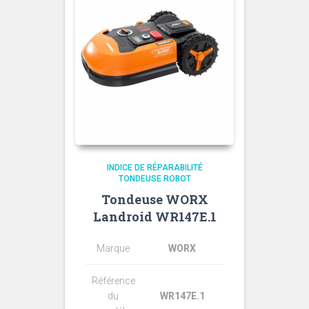
INDICE DE RÉPARABILITÉ
TONDEUSE ROBOT
Tondeuse WORX
Landroid WR147E.1
Marque
WORX
Référence
du
WR147E.1