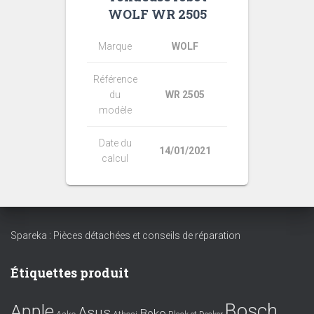
WOLF WR 2505
Marque
WOLF
Référence
du
WR 2505
modèle
Date du
14/01/2021
calcul
Spareka : Pièces détachées et conseils de réparation
Étiquettes produit
Bosch
Apple
Asus
Beko