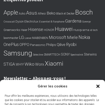
Bosch
Apple
Asus
Beko
Asko
Athesi
Black et Decker
Gardena
Electrolux
Dyson
Crosscall
Essentiel B
Fairphone
Gorenje
Huawei
Hisense
Greenworks
Husqvarna
Haier
HONOR
id tech
Nokia
LG
Miele
Microsoft
lawnmaster
MAIBENBEN
Loewe
OnePlus
Ryobi
OPPO
Qilive
Philips
Panasonic
Samsung
SONY
Sterwins
SMARTTECH
Selecline
Spectralink
Xiaomi
Wiko
STIGA
Worx
WHY!
Newsletter – Abonnez-vous !
Gérer les cookies
Prénom ou nom complet
Pour offrir les meilleures expériences, nous utilisons des technologies telles
que les cookies pour stocker et/ou accéder aux informations des appareils. Le
Email
fait de consentir à ces technologies nous permettra de traiter des données