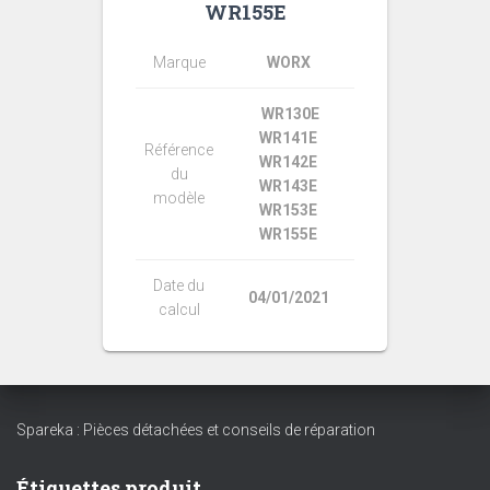
WR155E
Marque
WORX
WR130E
WR141E
Référence
WR142E
du
WR143E
modèle
WR153E
WR155E
Date du
04/01/2021
calcul
Spareka : Pièces détachées et conseils de réparation
Étiquettes produit