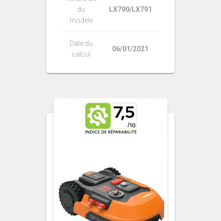
du
LX790/LX791
modèle
Date du
06/01/2021
calcul