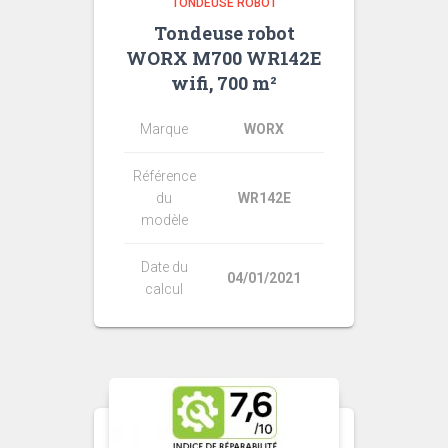
TONDEUSE ROBOT
Tondeuse robot
WORX M700 WR142E
wifi, 700 m²
Marque
WORX
Référence
du
WR142E
modèle
Date du
04/01/2021
calcul