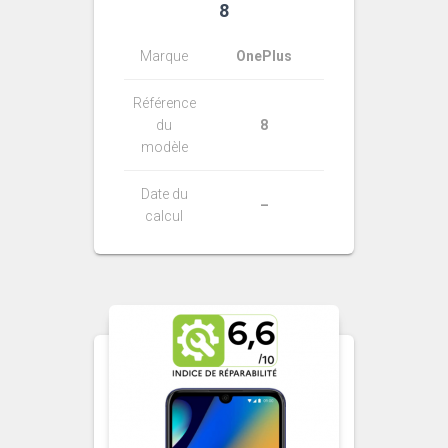
8
Marque
OnePlus
Référence
du
8
modèle
Date du
–
calcul