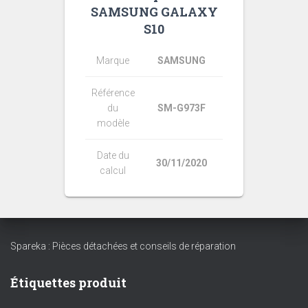
SAMSUNG GALAXY
S10
Marque
SAMSUNG
Référence
du
SM-G973F
modèle
Date du
30/11/2020
calcul
Spareka : Pièces détachées et conseils de réparation
Étiquettes produit