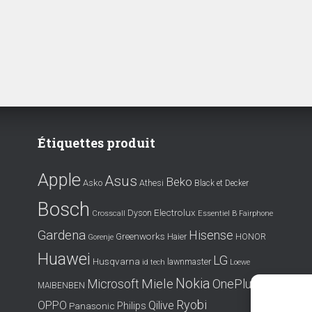
Étiquettes produit
Apple
Asus
Beko
Asko
Athesi
Black et Decker
Bosch
Electrolux
Dyson
Crosscall
Essentiel B
Fairphone
Gardena
Hisense
Greenworks
Haier
HONOR
Gorenje
Huawei
LG
Husqvarna
lawnmaster
id tech
Loewe
Nokia
Miele
OnePlus
Microsoft
MAIBENBEN
Ryobi
OPPO
Qilive
Philips
Panasonic