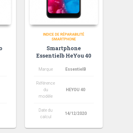
INDICE DE RÉPARABILITÉ
SMARTPHONE
o
Smartphone
Essentielb HeYou 40
Marque
EssentielB
Référence
du
HEYOU 40
modèle
Date du
14/12/2020
calcul