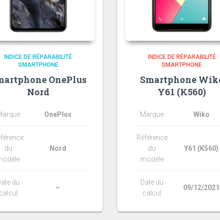
INDICE DE RÉPARABILITÉ
INDICE DE RÉPARABILITÉ
SMARTPHONE
SMARTPHONE
martphone OnePlus
Smartphone Wik
Nord
Y61 (K560)
Marque
OnePlus
Marque
Wiko
férence
Référence
du
Nord
du
Y61 (K560)
modèle
modèle
ate du
Date du
–
09/12/2021
calcul
calcul