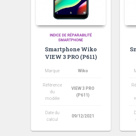
INDICE DE RÉPARABILITÉ
SMARTPHONE
Smartphone Wiko
S
VIEW 3 PRO (P611)
Marque
Wiko
Référence
Ré
VIEW 3 PRO
du
(P611)
modèle
Date du
D
09/12/2021
calcul