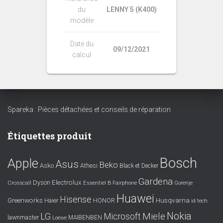
du
LENNY 5 (K400)
modèle
Date du
09/12/2021
calcul
Spareka : Pièces détachées et conseils de réparation
Étiquettes produit
Bosch
Apple
Asus
Beko
Asko
Athesi
Black et Decker
Gardena
Electrolux
Dyson
Crosscall
Essentiel B
Fairphone
Gorenje
Huawei
Hisense
Greenworks
Husqvarna
Haier
HONOR
id tech
Nokia
LG
Miele
Microsoft
lawnmaster
MAIBENBEN
Loewe