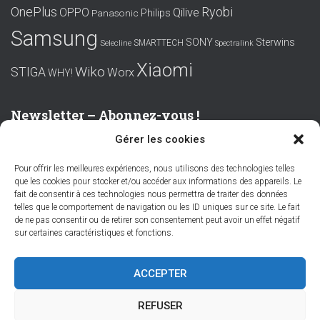
OnePlus
Ryobi
OPPO
Qilive
Philips
Panasonic
Samsung
SONY
Sterwins
SMARTTECH
Selecline
Spectralink
Xiaomi
Wiko
STIGA
Worx
WHY!
Newsletter – Abonnez-vous !
Gérer les cookies
Prénom ou nom complet
Pour offrir les meilleures expériences, nous utilisons des technologies telles
que les cookies pour stocker et/ou accéder aux informations des appareils. Le
Email
fait de consentir à ces technologies nous permettra de traiter des données
telles que le comportement de navigation ou les ID uniques sur ce site. Le fait
de ne pas consentir ou de retirer son consentement peut avoir un effet négatif
sur certaines caractéristiques et fonctions.
En continuant, vous acceptez la politique de confidentialité
ACCEPTER
REFUSER