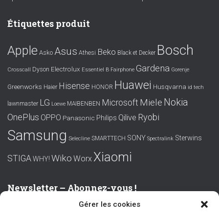
Étiquettes produit
Bosch
Apple
Asus
Beko
Asko
Athesi
Black et Decker
Gardena
Electrolux
Dyson
Crosscall
Essentiel B
Fairphone
Gorenje
Huawei
Hisense
Greenworks
Husqvarna
Haier
HONOR
id tech
Nokia
LG
Miele
Microsoft
lawnmaster
MAIBENBEN
Loewe
OnePlus
Ryobi
OPPO
Qilive
Philips
Panasonic
Samsung
SONY
Sterwins
SMARTTECH
Selecline
Spectralink
Xiaomi
Wiko
STIGA
Worx
WHY!
Newsletter – Abonnez-vous !
Gérer les cookies
Prénom ou nom complet