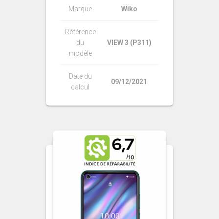
Marque
Wiko
Référence
du
VIEW 3 (P311)
modèle
Date du
09/12/2021
calcul