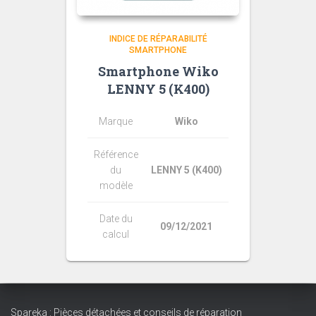
INDICE DE RÉPARABILITÉ
SMARTPHONE
Smartphone Wiko
LENNY 5 (K400)
Marque
Wiko
Référence
du
LENNY 5 (K400)
modèle
Date du
09/12/2021
calcul
Spareka : Pièces détachées et conseils de réparation