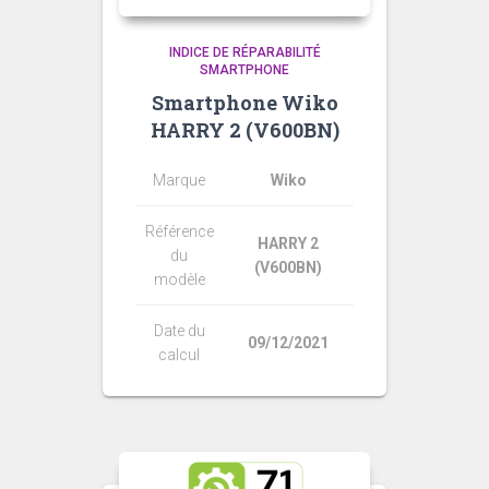
INDICE DE RÉPARABILITÉ
SMARTPHONE
Smartphone Wiko
HARRY 2 (V600BN)
Marque
Wiko
Référence
HARRY 2
du
(V600BN)
modèle
Date du
09/12/2021
calcul