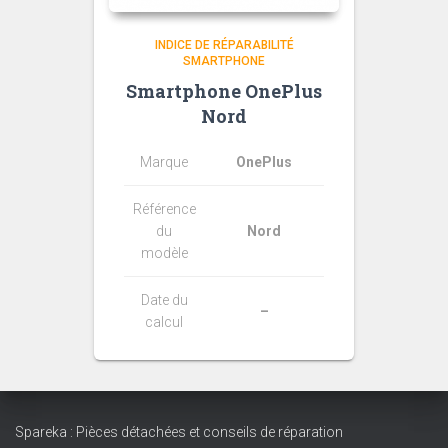
INDICE DE RÉPARABILITÉ
SMARTPHONE
Smartphone OnePlus
Nord
Marque
OnePlus
Référence
du
Nord
modèle
Date du
–
calcul
Spareka : Pièces détachées et conseils de réparation