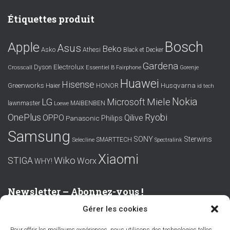
Étiquettes produit
Bosch
Apple
Asus
Beko
Asko
Athesi
Black et Decker
Gardena
Electrolux
Dyson
Crosscall
Essentiel B
Fairphone
Gorenje
Huawei
Hisense
Greenworks
Husqvarna
Haier
HONOR
id tech
Nokia
LG
Miele
Microsoft
lawnmaster
MAIBENBEN
Loewe
OnePlus
Ryobi
OPPO
Qilive
Philips
Panasonic
Samsung
SONY
Sterwins
SMARTTECH
Selecline
Spectralink
Xiaomi
Wiko
STIGA
Worx
WHY!
Newsletter – Abonnez-vous !
Gérer les cookies
Prénom ou nom complet