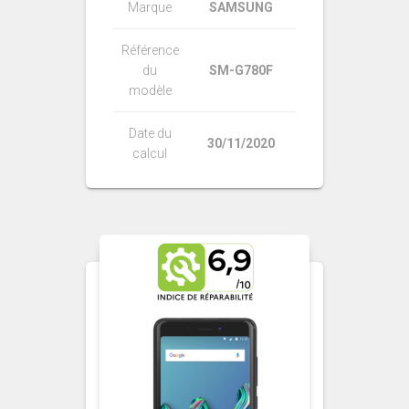
Marque
SAMSUNG
Référence
du
SM-G780F
modèle
Date du
30/11/2020
calcul