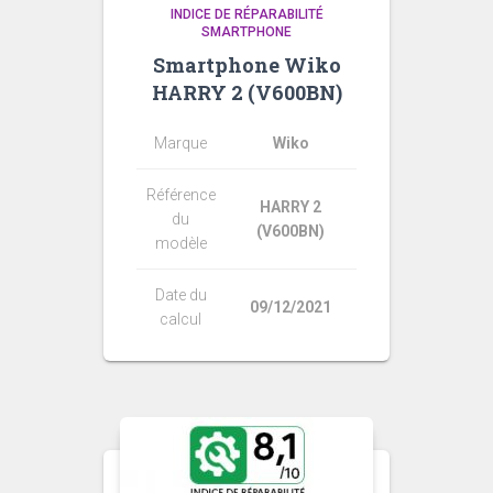
INDICE DE RÉPARABILITÉ
SMARTPHONE
Smartphone Wiko
HARRY 2 (V600BN)
Marque
Wiko
Référence
HARRY 2
du
(V600BN)
modèle
Date du
09/12/2021
calcul