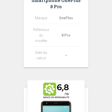
Smartphone OnePlus
8 Pro
Marque
OnePlus
Référence
du
8 Pro
modèle
Date du
–
calcul