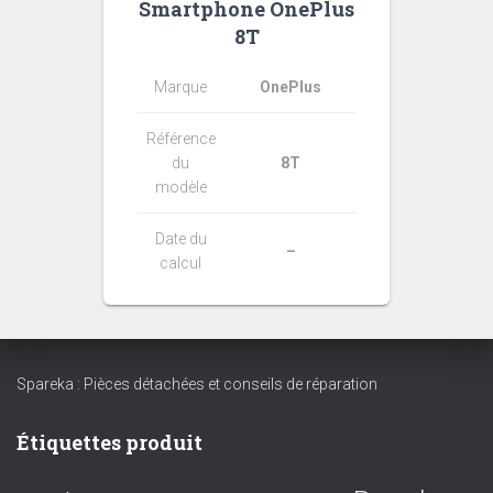
Smartphone OnePlus
8T
Marque
OnePlus
Référence
du
8T
modèle
Date du
–
calcul
Spareka : Pièces détachées et conseils de réparation
Étiquettes produit