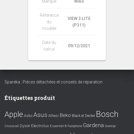
Marque
Wiko
Référence
VIEW 3 LITE
du
(P311)
modèle
Date du
09/12/2021
calcul
Spareka : Pièces détachées et conseils de réparation
Étiquettes produit
Bosch
Apple
Asus
Beko
Asko
Athesi
Black et Decker
Gardena
Electrolux
Dyson
Crosscall
Essentiel B
Fairphone
Gorenje