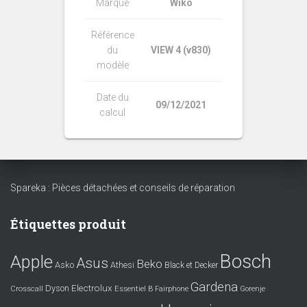
Marque
Wiko
Référence
du
VIEW 4 (v830)
modèle
Date du
09/12/2021
calcul
Spareka : Pièces détachées et conseils de réparation
Étiquettes produit
Bosch
Apple
Asus
Beko
Asko
Athesi
Black et Decker
Gardena
Electrolux
Dyson
Crosscall
Essentiel B
Fairphone
Gorenje