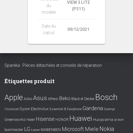
VIEW 3 LITE
du
(P311)
modèle
Date du
09/12/2021
calcul
Spareka : Pièces détachées et conseils de réparation
Étiquettes produit
Bosch
Apple
Asus
Beko
Asko
Athesi
Black et Decker
Gardena
Electrolux
Dyson
Crosscall
Essentiel B
Fairphone
Gorenje
Huawei
Hisense
Greenworks
Husqvarna
Haier
HONOR
id tech
Nokia
LG
Miele
Microsoft
lawnmaster
MAIBENBEN
Loewe