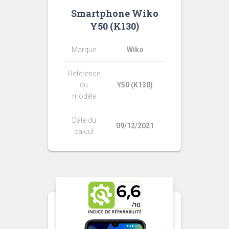
Smartphone Wiko
Y50 (K130)
Marque
Wiko
Référence
du
Y50 (K130)
modèle
Date du
09/12/2021
calcul