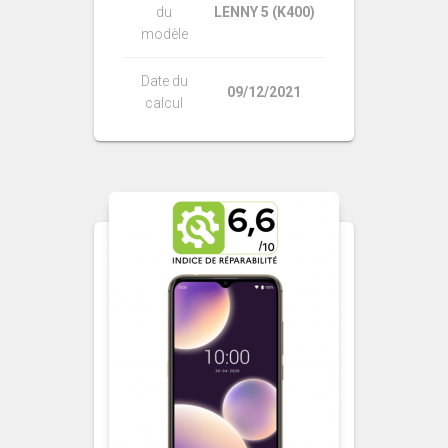
du
LENNY 5 (K400)
modèle
Date du
09/12/2021
calcul