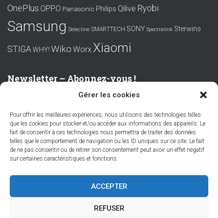
OnePlus
Ryobi
OPPO
Qilive
Philips
Panasonic
Samsung
SONY
Sterwins
SMARTTECH
Selecline
Spectralink
Xiaomi
Wiko
STIGA
Worx
WHY!
Newsletter – Abonnez-vous !
Gérer les cookies
Prénom ou nom complet
Pour offrir les meilleures expériences, nous utilisons des technologies telles
que les cookies pour stocker et/ou accéder aux informations des appareils. Le
Email
fait de consentir à ces technologies nous permettra de traiter des données
telles que le comportement de navigation ou les ID uniques sur ce site. Le fait
de ne pas consentir ou de retirer son consentement peut avoir un effet négatif
sur certaines caractéristiques et fonctions.
En continuant, vous acceptez la politique de confidentialité
ACCEPTER
REFUSER