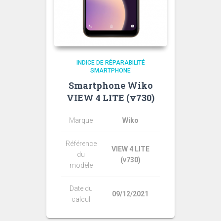
INDICE DE RÉPARABILITÉ
SMARTPHONE
Smartphone Wiko
VIEW 4 LITE (v730)
Marque
Wiko
Référence
VIEW 4 LITE
du
(v730)
modèle
Date du
09/12/2021
calcul