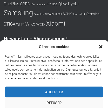
OnePlus
Ryobi
OPPO
Qilive
Philips
Panasonic
Samsung
SONY
Sterwins
SMARTTECH
Selecline
Spectralink
Xiaomi
Wiko
STIGA
Worx
WHY!
Newsletter – Abonnez-vous !
Gérer les cookies
Prénom ou nom complet
Pour offrir les meilleures expériences, nous utilisons des technologies telles
que les cookies pour stocker et/ou accéder aux informations des appareils. Le
Email
fait de consentir à ces technologies nous permettra de traiter des données
telles que le comportement de navigation ou les ID uniques sur ce site. Le fait
de ne pas consentir ou de retirer son consentement peut avoir un effet négatif
sur certaines caractéristiques et fonctions.
En continuant, vous acceptez la politique de confidentialité
ACCEPTER
REFUSER