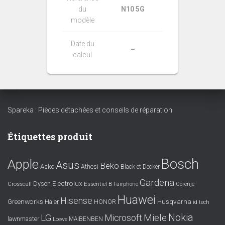
du
N10 5G
modèle
Date du
–
calcul
Spareka : Pièces détachées et conseils de réparation
Étiquettes produit
Bosch
Apple
Asus
Beko
Asko
Athesi
Black et Decker
Gardena
Electrolux
Dyson
Crosscall
Essentiel B
Fairphone
Gorenje
Huawei
Hisense
Greenworks
Husqvarna
Haier
HONOR
id tech
Nokia
LG
Miele
Microsoft
lawnmaster
MAIBENBEN
Loewe