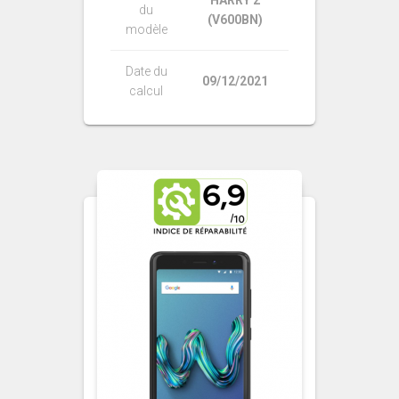
du
(V600BN)
modèle
Date du
09/12/2021
calcul