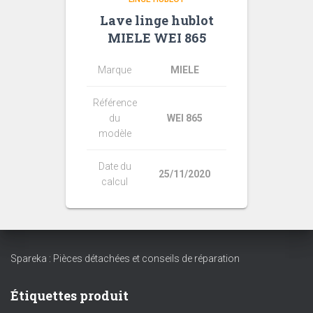
Lave linge hublot
MIELE WEI 865
Marque
MIELE
Référence
du
WEI 865
modèle
Date du
25/11/2020
calcul
Spareka : Pièces détachées et conseils de réparation
Étiquettes produit