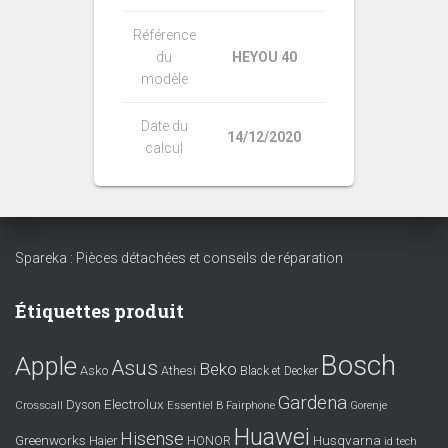
Référence
du
HEYOU 40
modèle
Date du
14/12/2020
calcul
Spareka : Pièces détachées et conseils de réparation
Étiquettes produit
Bosch
Apple
Asus
Beko
Asko
Athesi
Black et Decker
Gardena
Electrolux
Dyson
Crosscall
Essentiel B
Fairphone
Gorenje
Huawei
Hisense
Greenworks
Husqvarna
Haier
HONOR
id tech