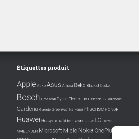
Étiquettes produit
Apple
Asus
Beko
Asko
Athesi
Black et Decker
Bosch
Electrolux
Dyson
Crosscall
Essentiel B
Fairphone
Gardena
Hisense
Greenworks
Haier
HONOR
Gorenje
Huawei
LG
Husqvarna
lawnmaster
id tech
Loewe
Nokia
Miele
OnePlus
Microsoft
MAIBENBEN