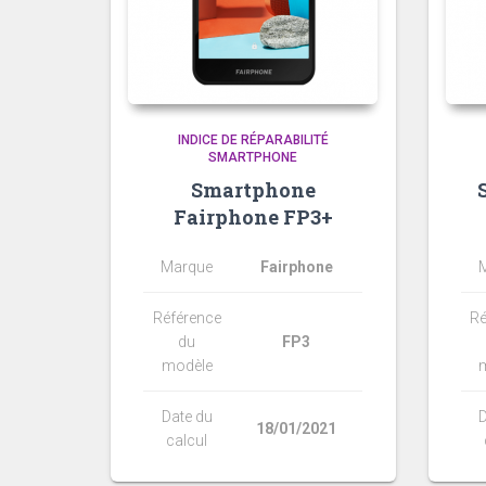
INDICE DE RÉPARABILITÉ
SMARTPHONE
Smartphone
Fairphone FP3+
Marque
Fairphone
Référence
Ré
du
FP3
modèle
Date du
D
18/01/2021
calcul