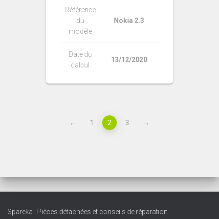
Référence
du
Nokia 2.3
modèle
Date du
13/12/2020
calcul
←
1
2
3
→
Spareka : Pièces détachées et conseils de réparation