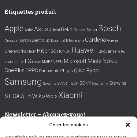
Étiquettes produit
Bosch
Apple
Asus
Beko
Asko
Athesi
Black et Decker
Gardena
Electrolux
Dyson
Crosscall
Essentiel B
Fairphone
Gorenje
Huawei
Hisense
Greenworks
Husqvarna
Haier
HONOR
id tech
Nokia
LG
Miele
Microsoft
lawnmaster
MAIBENBEN
Loewe
OnePlus
Ryobi
OPPO
Qilive
Philips
Panasonic
Samsung
SONY
Sterwins
SMARTTECH
Selecline
Spectralink
Xiaomi
Wiko
STIGA
Worx
WHY!
Newsletter – Abonnez-vous !
Gérer les cookies
Prénom ou nom complet