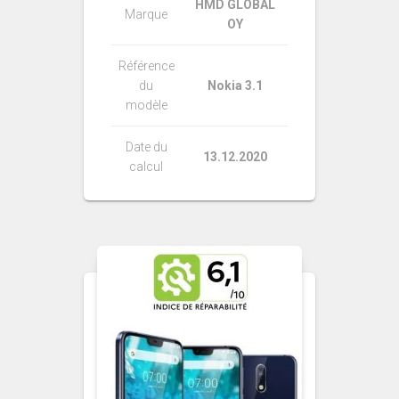
HMD GLOBAL
Marque
OY
Référence
du
Nokia 3.1
modèle
Date du
13.12.2020
calcul