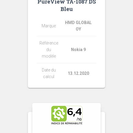
PureView TA-1087 DS
Bleu
HMD GLOBAL
Marque
OY
Référence
du
Nokia 9
modèle
Date du
13.12.2020
calcul