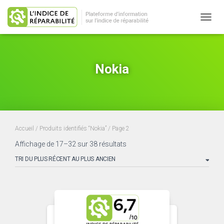
OUVRI
Nokia
Accueil
/
Produits identifiés “Nokia”
/ Page 2
Trié
Affichage de 17–32 sur 38 résultats
du
plus
récent
au
plus
ancien