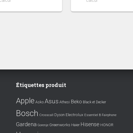
calcul
calcul
Étiquettes produit
Apple
Asus
Beko
Asko
Athesi
Black et Decker
Bosch
Electrolux
Dyson
Crosscall
Essentiel B
Fairphone
Gardena
Hisense
Greenworks
Haier
HONOR
Gorenje