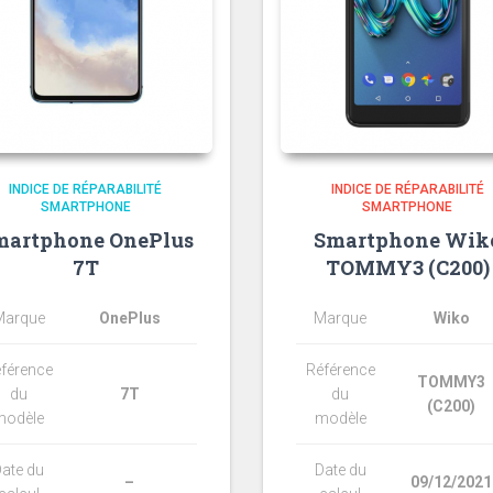
INDICE DE RÉPARABILITÉ
INDICE DE RÉPARABILITÉ
SMARTPHONE
SMARTPHONE
martphone OnePlus
Smartphone Wik
7T
TOMMY3 (C200)
Marque
OnePlus
Marque
Wiko
férence
Référence
TOMMY3
du
7T
du
(C200)
modèle
modèle
ate du
Date du
–
09/12/2021