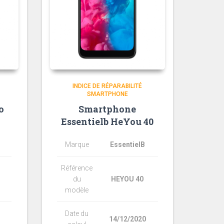
INDICE DE RÉPARABILITÉ
SMARTPHONE
o
Smartphone
Essentielb HeYou 40
Marque
EssentielB
Référence
du
HEYOU 40
modèle
Date du
14/12/2020