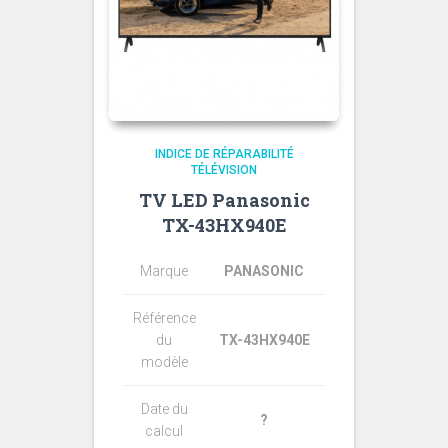
INDICE DE RÉPARABILITÉ
TÉLÉVISION
TV LED Panasonic
TX-43HX940E
Marque
PANASONIC
Référence
du
TX-43HX940E
modèle
Date du
?
calcul