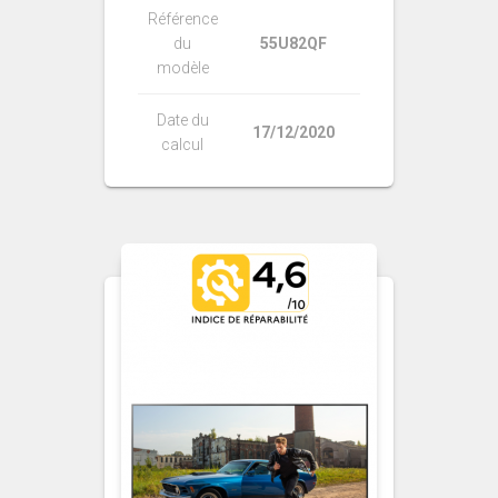
Référence
du
55U82QF
modèle
Date du
17/12/2020
calcul