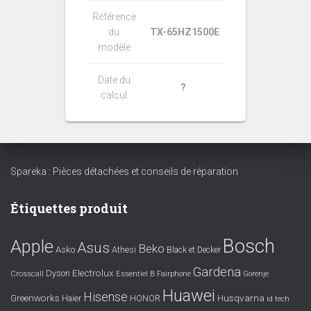
Référence
du
TX-65HZ1500E
modèle
Date du
?
calcul
Spareka : Pièces détachées et conseils de réparation
Étiquettes produit
Bosch
Apple
Asus
Beko
Asko
Athesi
Black et Decker
Gardena
Electrolux
Dyson
Crosscall
Essentiel B
Fairphone
Gorenje
Huawei
Hisense
Greenworks
Husqvarna
Haier
HONOR
id tech