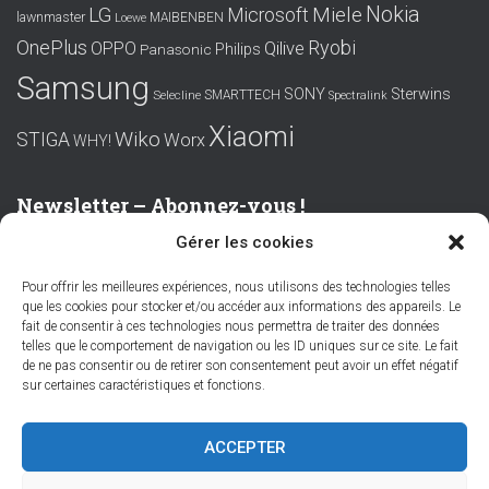
Nokia
LG
Miele
Microsoft
lawnmaster
MAIBENBEN
Loewe
OnePlus
Ryobi
OPPO
Qilive
Philips
Panasonic
Samsung
SONY
Sterwins
SMARTTECH
Selecline
Spectralink
Xiaomi
Wiko
STIGA
Worx
WHY!
Newsletter – Abonnez-vous !
Gérer les cookies
Prénom ou nom complet
Pour offrir les meilleures expériences, nous utilisons des technologies telles
que les cookies pour stocker et/ou accéder aux informations des appareils. Le
Email
fait de consentir à ces technologies nous permettra de traiter des données
telles que le comportement de navigation ou les ID uniques sur ce site. Le fait
de ne pas consentir ou de retirer son consentement peut avoir un effet négatif
sur certaines caractéristiques et fonctions.
En continuant, vous acceptez la politique de confidentialité
ACCEPTER