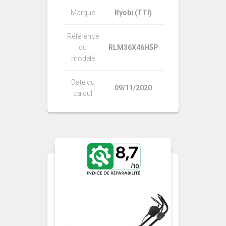
Marque
Ryobi (TTI)
Référence
du
RLM36X46H5P
modèle
Date du
09/11/2020
calcul