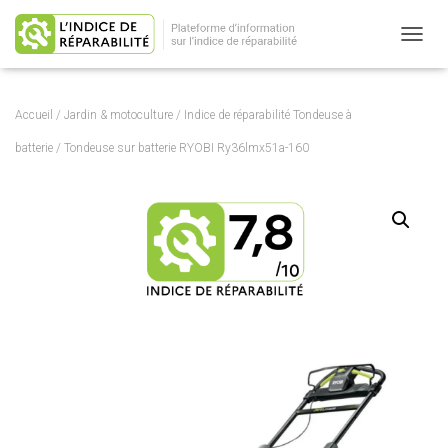
OUVRI
Accueil
/
Jardin & motoculture
/
Indice de réparabilité Tondeuse à
batterie
/ Tondeuse sur batterie RYOBI Ry36lmx51a-160