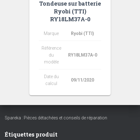
Tondeuse sur batterie
Ryobi (TTI)
RY18LM37A-0
Marque
Ryobi (TTI)
Référence
du
RY18LM37A-0
modèle
Date du
09/11/2020
calcul
Spareka : Pièces détachées et conseils de réparation
Étiquettes produit