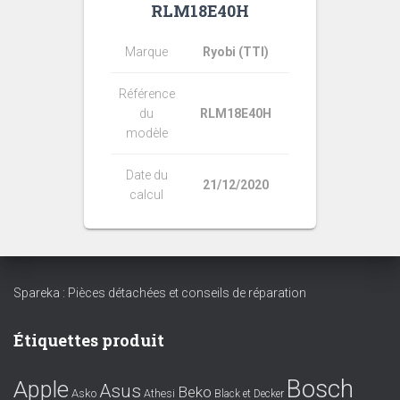
RLM18E40H
Marque
Ryobi (TTI)
Référence
du
RLM18E40H
modèle
Date du
21/12/2020
calcul
Spareka : Pièces détachées et conseils de réparation
Étiquettes produit
Bosch
Apple
Asus
Beko
Asko
Athesi
Black et Decker