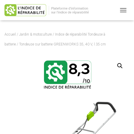
OUVRI
Accueil
/
Jardin & motoculture
/
Indice de réparabilité Tondeuse à
batterie
/ Tondeuse sur batterie GREENWORKS 35, 40 V, l.35 cm