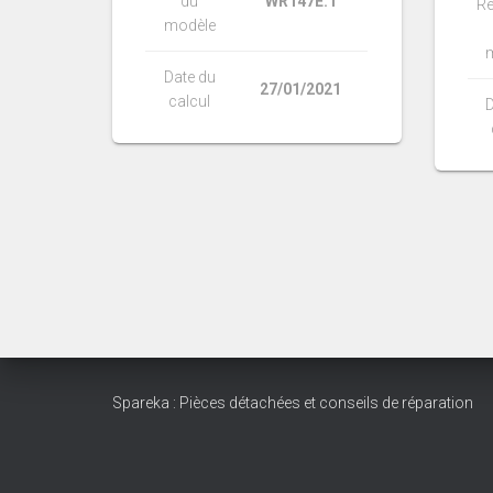
du
WR147E.1
Ré
modèle
Date du
27/01/2021
calcul
D
Spareka : Pièces détachées et conseils de réparation