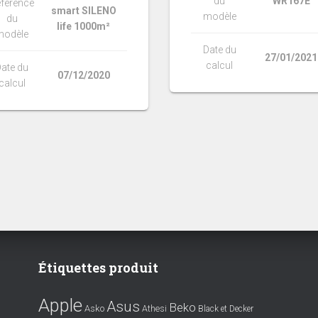
du
WR167E
férence
smart SILENO
modèle
du
life 1000m²
modèle
Date du
27/01/2021
calcul
ate du
07/12/2020
calcul
Étiquettes produit
Apple
Asus
Beko
Asko
Athesi
Black et Decker