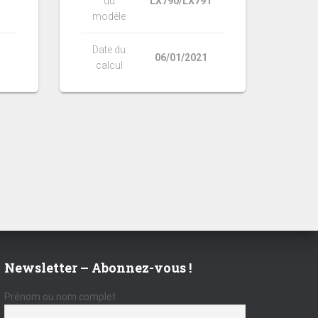
du
LX790/LX791
modèle
Date du
06/01/2021
calcul
Newsletter – Abonnez-vous !
Prénom ou nom complet