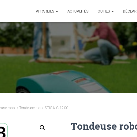
APPAREILS
ACTUALITÉS
OUTILS
DÉCLAR
deuse robot
/ Tondeuse robot STIGA G 1200
Tondeuse rob