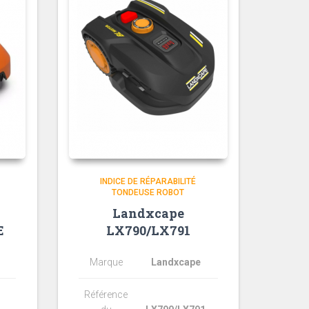
INDICE DE RÉPARABILITÉ
TONDEUSE ROBOT
Landxcape
E
LX790/LX791
Marque
Landxcape
Référence