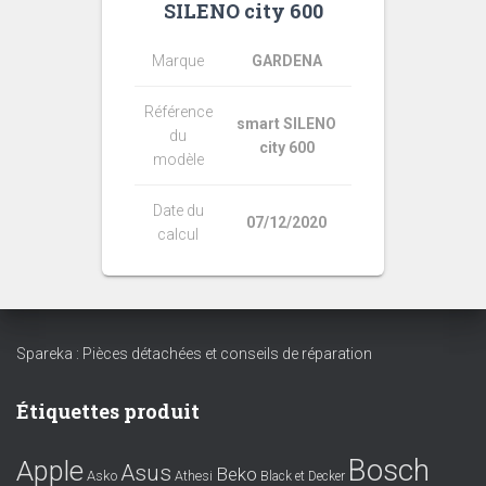
SILENO city 600
Marque
GARDENA
Référence
smart SILENO
du
city 600
modèle
Date du
07/12/2020
calcul
Spareka : Pièces détachées et conseils de réparation
Étiquettes produit
Bosch
Apple
Asus
Beko
Asko
Athesi
Black et Decker