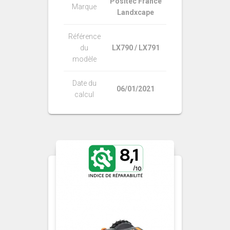
Positec France
Marque
Landxcape
Référence
du
LX790 / LX791
modèle
Date du
06/01/2021
calcul