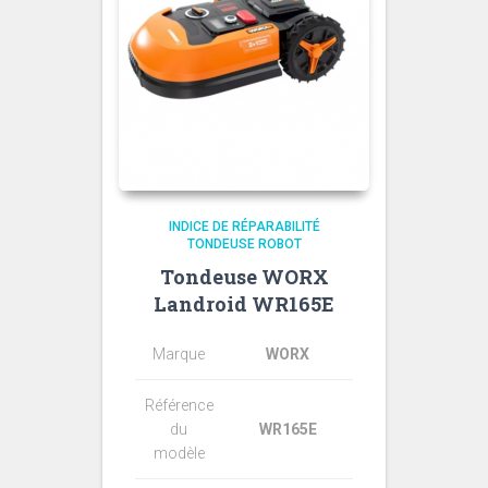
INDICE DE RÉPARABILITÉ
TONDEUSE ROBOT
Tondeuse WORX
Landroid WR165E
Marque
WORX
Référence
du
WR165E
modèle