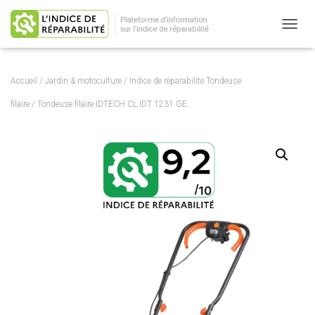
OUVRI
Accueil
/
Jardin & motoculture
/
Indice de réparabilité Tondeuse
filaire
/ Tondeuse filaire IDTECH CL IDT 1231 GE