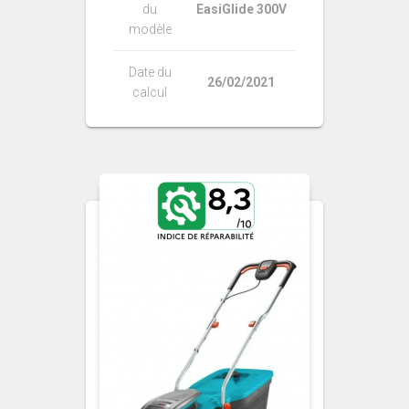
du
EasiGlide 300V
modèle
Date du
26/02/2021
calcul