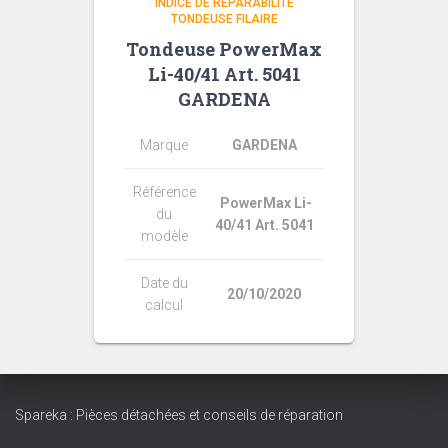
INDICE DE RÉPARABILITÉ
TONDEUSE FILAIRE
Tondeuse PowerMax
Li-40/41 Art. 5041
GARDENA
Marque
GARDENA
Référence
PowerMax Li-
du
40/41 Art. 5041
modèle
Date du
20/10/2020
calcul
Spareka : Pièces détachées et conseils de réparation