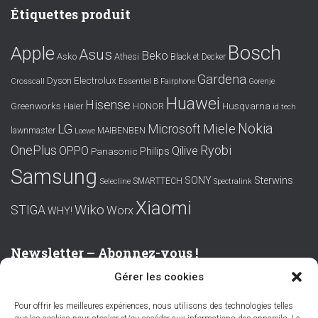
Étiquettes produit
Bosch
Apple
Asus
Beko
Asko
Athesi
Black et Decker
Gardena
Electrolux
Dyson
Crosscall
Essentiel B
Fairphone
Gorenje
Huawei
Hisense
Greenworks
Husqvarna
Haier
HONOR
id tech
Nokia
LG
Miele
Microsoft
lawnmaster
MAIBENBEN
Loewe
OnePlus
Ryobi
OPPO
Qilive
Philips
Panasonic
Samsung
SONY
Sterwins
SMARTTECH
Selecline
Spectralink
Xiaomi
Wiko
STIGA
Worx
WHY!
Newsletter – Abonnez-vous !
Gérer les cookies
Prénom ou nom complet
Pour offrir les meilleures expériences, nous utilisons des technologies telles