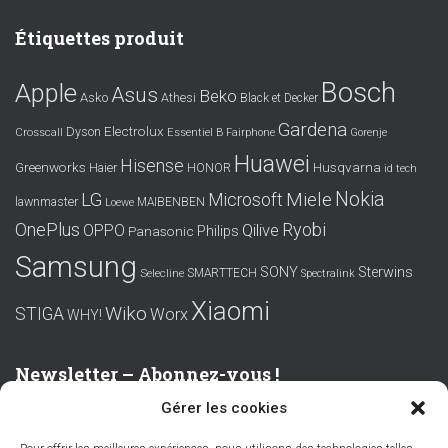
Étiquettes produit
Bosch
Apple
Asus
Beko
Asko
Athesi
Black et Decker
Gardena
Electrolux
Dyson
Crosscall
Essentiel B
Fairphone
Gorenje
Huawei
Hisense
Greenworks
Husqvarna
Haier
HONOR
id tech
Nokia
LG
Miele
Microsoft
lawnmaster
MAIBENBEN
Loewe
OnePlus
Ryobi
OPPO
Qilive
Philips
Panasonic
Samsung
SONY
Sterwins
SMARTTECH
Selecline
Spectralink
Xiaomi
Wiko
STIGA
Worx
WHY!
Newsletter – Abonnez-vous !
Gérer les cookies
Prénom ou nom complet