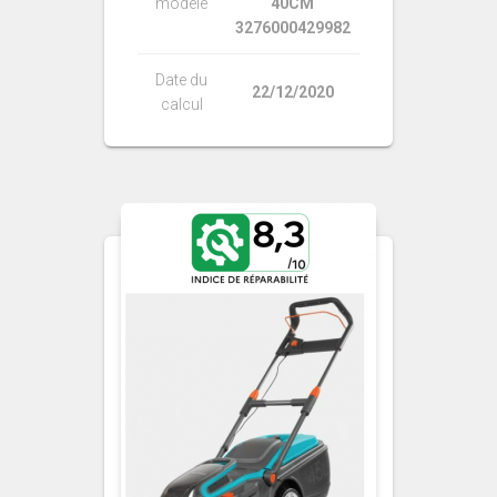
modèle
40CM
3276000429982
Date du
22/12/2020
calcul