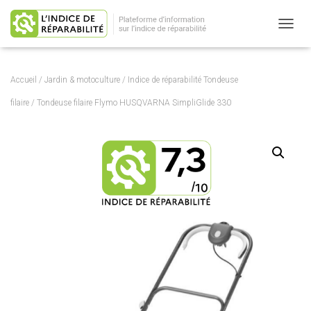
OUVRI
Accueil
/
Jardin & motoculture
/
Indice de réparabilité Tondeuse
filaire
/ Tondeuse filaire Flymo HUSQVARNA SimpliGlide 330