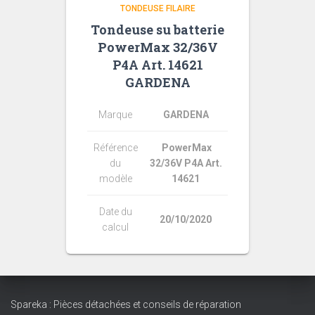
TONDEUSE FILAIRE
Tondeuse su batterie
PowerMax 32/36V
P4A Art. 14621
GARDENA
Marque
GARDENA
Référence
PowerMax
du
32/36V P4A Art.
modèle
14621
Date du
20/10/2020
calcul
Spareka : Pièces détachées et conseils de réparation