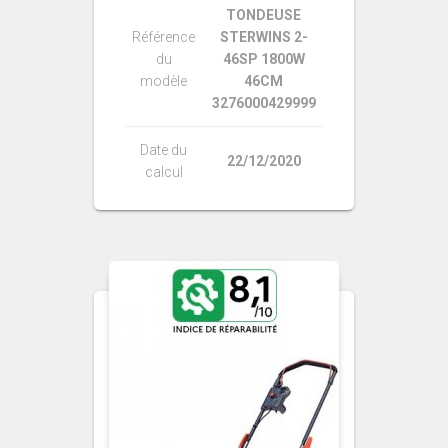
TONDEUSE
Référence
STERWINS 2-
du
46SP 1800W
modèle
46CM
3276000429999
Date du
22/12/2020
calcul