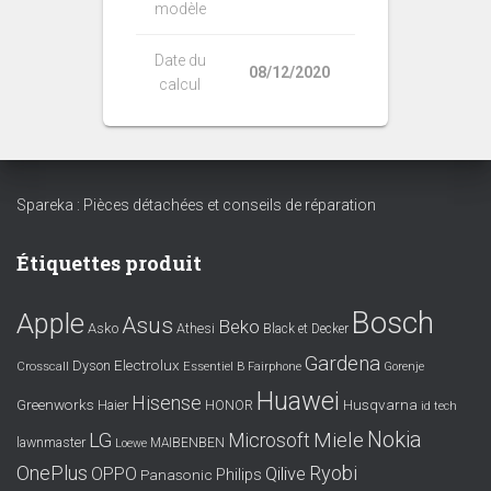
modèle
Date du
08/12/2020
calcul
Spareka : Pièces détachées et conseils de réparation
Étiquettes produit
Bosch
Apple
Asus
Beko
Asko
Athesi
Black et Decker
Gardena
Electrolux
Dyson
Crosscall
Essentiel B
Fairphone
Gorenje
Huawei
Hisense
Greenworks
Husqvarna
Haier
HONOR
id tech
Nokia
LG
Miele
Microsoft
lawnmaster
MAIBENBEN
Loewe
OnePlus
Ryobi
OPPO
Qilive
Philips
Panasonic