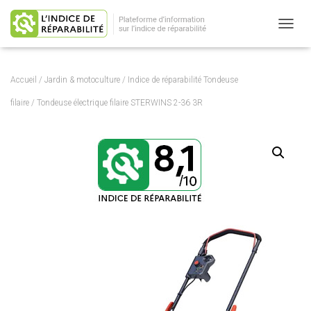
OUVRI
Accueil
/
Jardin & motoculture
/
Indice de réparabilité Tondeuse
filaire
/ Tondeuse électrique filaire STERWINS 2-36 3R