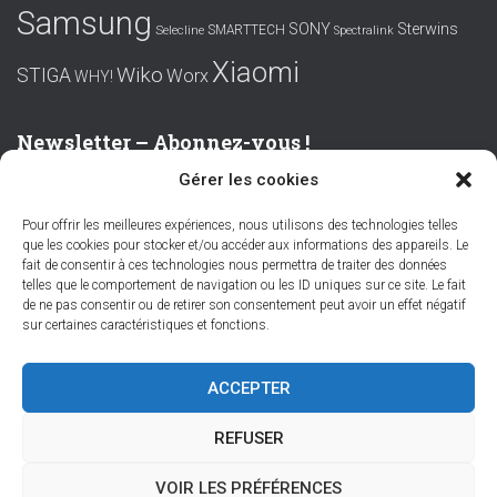
Samsung
SONY
Sterwins
SMARTTECH
Selecline
Spectralink
Xiaomi
Wiko
STIGA
Worx
WHY!
Newsletter – Abonnez-vous !
Gérer les cookies
Prénom ou nom complet
Pour offrir les meilleures expériences, nous utilisons des technologies telles
que les cookies pour stocker et/ou accéder aux informations des appareils. Le
Email
fait de consentir à ces technologies nous permettra de traiter des données
telles que le comportement de navigation ou les ID uniques sur ce site. Le fait
de ne pas consentir ou de retirer son consentement peut avoir un effet négatif
sur certaines caractéristiques et fonctions.
En continuant, vous acceptez la politique de confidentialité
ACCEPTER
REFUSER
VOIR LES PRÉFÉRENCES