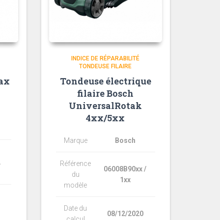
INDICE DE RÉPARABILITÉ
TONDEUSE FILAIRE
ax
Tondeuse électrique
filaire Bosch
UniversalRotak
4xx/5xx
Marque
Bosch
.
Référence
06008B90xx /
du
1xx
modèle
Date du
08/12/2020
calcul