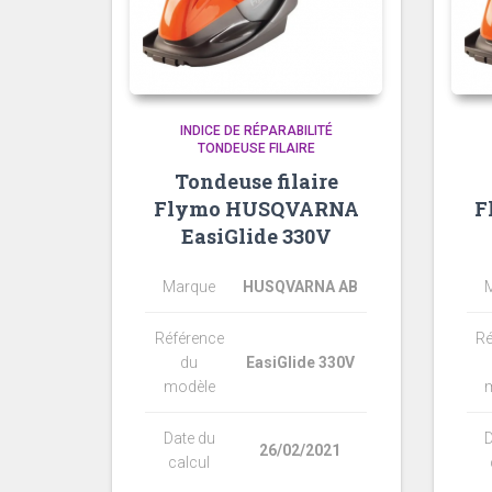
INDICE DE RÉPARABILITÉ
TONDEUSE FILAIRE
Tondeuse filaire
Flymo HUSQVARNA
F
EasiGlide 330V
Marque
HUSQVARNA AB
Référence
Ré
du
EasiGlide 330V
modèle
Date du
D
26/02/2021
calcul