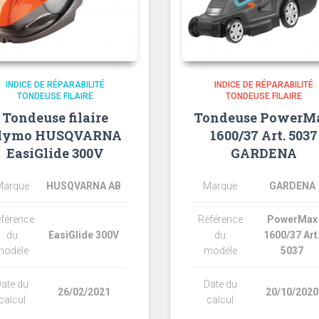
INDICE DE RÉPARABILITÉ
INDICE DE RÉPARABILITÉ
TONDEUSE FILAIRE
TONDEUSE FILAIRE
Tondeuse filaire
Tondeuse PowerM
lymo HUSQVARNA
1600/37 Art. 5037
EasiGlide 300V
GARDENA
Marque
HUSQVARNA AB
Marque
GARDENA
férence
Référence
PowerMax
du
EasiGlide 300V
du
1600/37 Art
modèle
modèle
5037
ate du
Date du
26/02/2021
20/10/2020
calcul
calcul