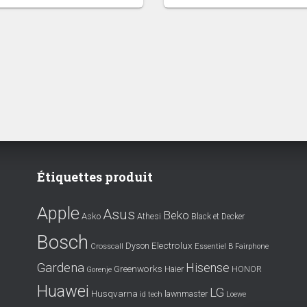
Étiquettes produit
Apple
Asus
Beko
Asko
Athesi
Black et Decker
Bosch
Electrolux
Dyson
Crosscall
Essentiel B
Fairphone
Gardena
Hisense
Greenworks
Haier
HONOR
Gorenje
Huawei
LG
Husqvarna
lawnmaster
id tech
Loewe