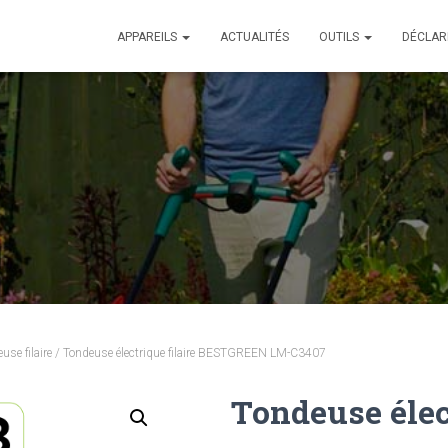
APPAREILS
ACTUALITÉS
OUTILS
DÉCLAR
use filaire
/ Tondeuse électrique filaire BESTGREEN LM-C3407
Tondeuse élect