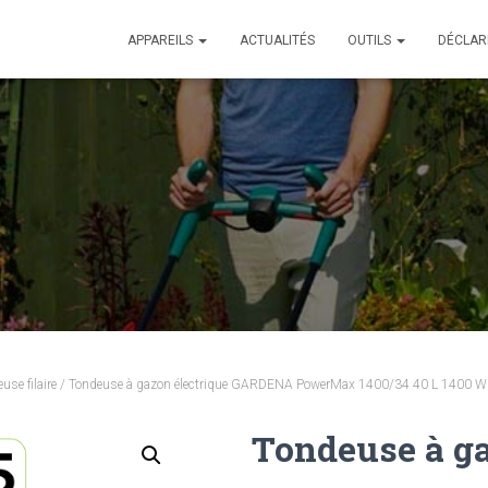
APPAREILS
ACTUALITÉS
OUTILS
DÉCLAR
use filaire
/ Tondeuse à gazon électrique GARDENA PowerMax 1400/34 40 L 1400 W
Tondeuse à ga