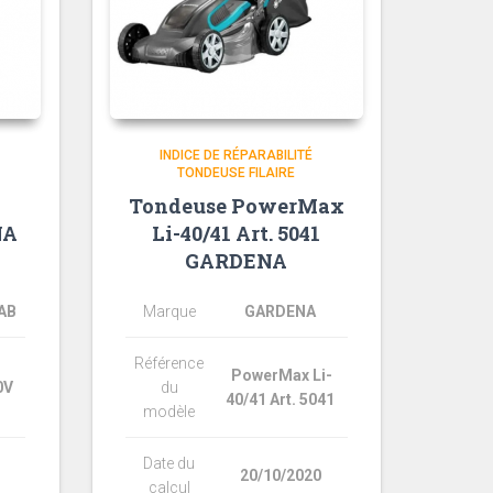
INDICE DE RÉPARABILITÉ
TONDEUSE FILAIRE
Tondeuse PowerMax
NA
Li-40/41 Art. 5041
GARDENA
AB
Marque
GARDENA
Référence
PowerMax Li-
0V
du
40/41 Art. 5041
modèle
Date du
20/10/2020
calcul