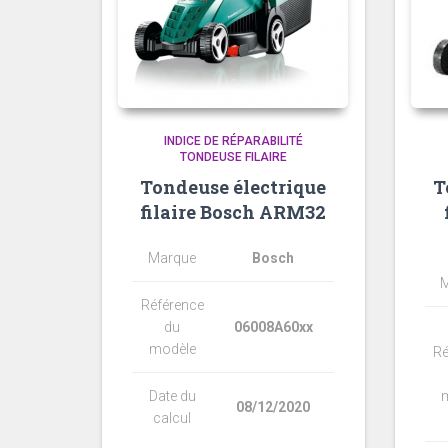
INDICE DE RÉPARABILITÉ
TONDEUSE FILAIRE
Tondeuse électrique
T
filaire Bosch ARM32
Marque
Bosch
M
Référence
du
06008A60xx
modèle
Ré
Date du
08/12/2020
calcul