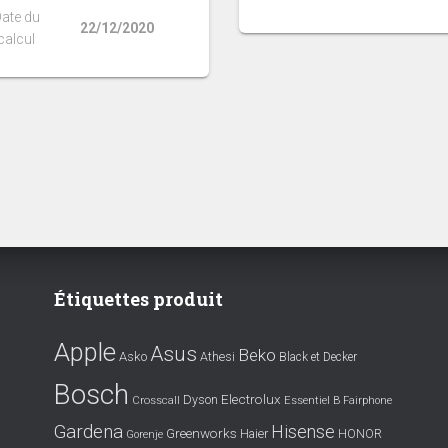
ate du
22/12/2020
calcul
Étiquettes produit
Apple
Asus
Beko
Asko
Athesi
Black et Decker
Bosch
Electrolux
Dyson
Crosscall
Essentiel B
Fairphone
Gardena
Hisense
Greenworks
Haier
HONOR
Gorenje