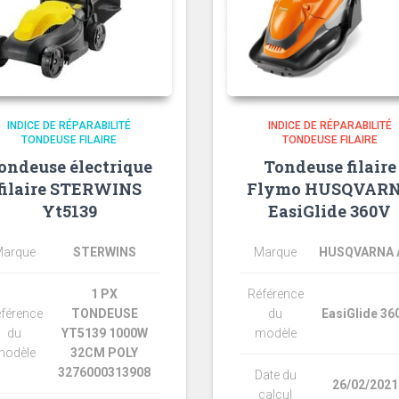
INDICE DE RÉPARABILITÉ
INDICE DE RÉPARABILITÉ
TONDEUSE FILAIRE
TONDEUSE FILAIRE
ondeuse électrique
Tondeuse filaire
filaire STERWINS
Flymo HUSQVAR
Yt5139
EasiGlide 360V
arque
STERWINS
Marque
HUSQVARNA 
1 PX
Référence
férence
TONDEUSE
du
EasiGlide 36
du
YT5139 1000W
modèle
modèle
32CM POLY
3276000313908
Date du
26/02/2021
calcul