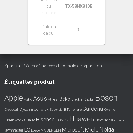
du
TX-58HX810E
modèle
Date du
?
calcul
Spareka : Pièces détachées et conseils de réparation
Étiquettes produit
Bosch
Apple
Asus
Beko
Asko
Athesi
Black et Decker
Gardena
Electrolux
Dyson
Crosscall
Essentiel B
Fairphone
Gorenje
Huawei
Hisense
Greenworks
Husqvarna
Haier
HONOR
id tech
Nokia
LG
Miele
Microsoft
lawnmaster
MAIBENBEN
Loewe