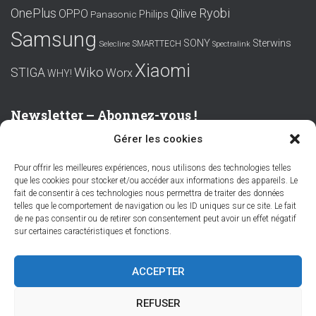
OnePlus
Ryobi
OPPO
Qilive
Philips
Panasonic
Samsung
SONY
Sterwins
SMARTTECH
Selecline
Spectralink
Xiaomi
Wiko
STIGA
Worx
WHY!
Newsletter – Abonnez-vous !
Gérer les cookies
Prénom ou nom complet
Pour offrir les meilleures expériences, nous utilisons des technologies telles
que les cookies pour stocker et/ou accéder aux informations des appareils. Le
Email
fait de consentir à ces technologies nous permettra de traiter des données
telles que le comportement de navigation ou les ID uniques sur ce site. Le fait
de ne pas consentir ou de retirer son consentement peut avoir un effet négatif
sur certaines caractéristiques et fonctions.
En continuant, vous acceptez la politique de confidentialité
ACCEPTER
REFUSER