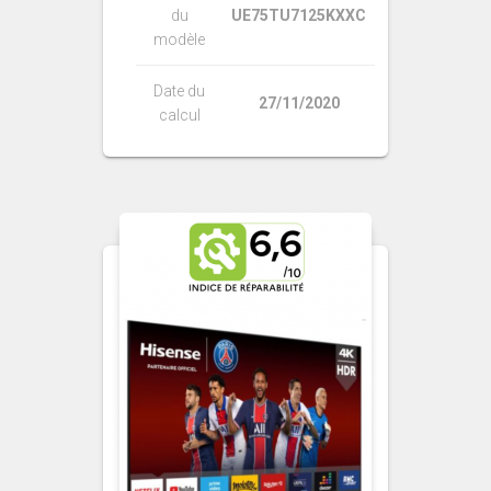
du
UE75TU7125KXXC
modèle
Date du
27/11/2020
calcul