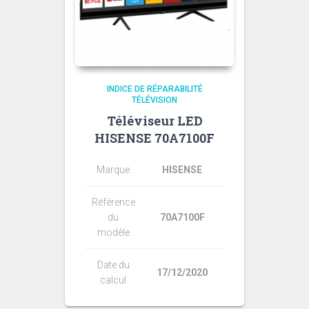
INDICE DE RÉPARABILITÉ
TÉLÉVISION
Téléviseur LED
HISENSE 70A7100F
Marque
HISENSE
Référence
du
70A7100F
modèle
Date du
17/12/2020
calcul