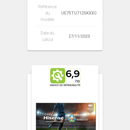
Référence
du
UE75TU7125KXXC
modèle
Date du
27/11/2020
calcul