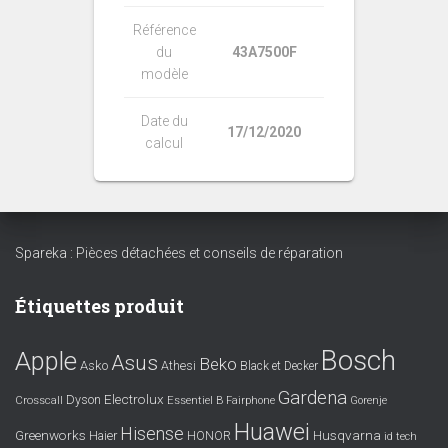
Référence
du
43A7500F
modèle
Date du
17/12/2020
calcul
Spareka : Pièces détachées et conseils de réparation
Étiquettes produit
Bosch
Apple
Asus
Beko
Asko
Athesi
Black et Decker
Gardena
Electrolux
Dyson
Crosscall
Essentiel B
Fairphone
Gorenje
Huawei
Hisense
Greenworks
Husqvarna
Haier
HONOR
id tech