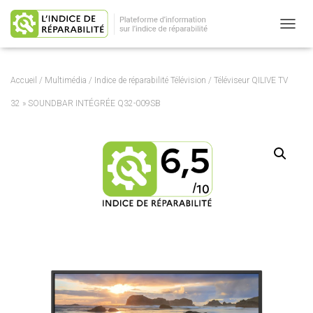
OUVRI
Accueil
/
Multimédia
/
Indice de réparabilité Télévision
/ Téléviseur QILIVE TV
32 » SOUNDBAR INTÉGRÉE Q32-009SB