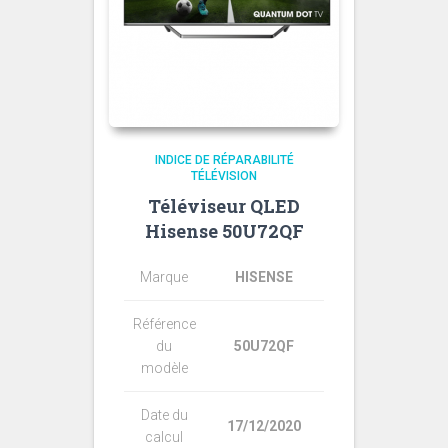
INDICE DE RÉPARABILITÉ
TÉLÉVISION
Téléviseur QLED
Hisense 50U72QF
Marque
HISENSE
Référence
du
50U72QF
modèle
Date du
17/12/2020
calcul