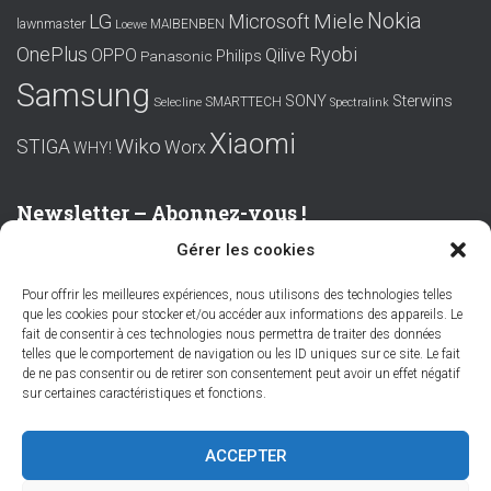
Nokia
LG
Miele
Microsoft
lawnmaster
MAIBENBEN
Loewe
OnePlus
Ryobi
OPPO
Qilive
Philips
Panasonic
Samsung
SONY
Sterwins
SMARTTECH
Selecline
Spectralink
Xiaomi
Wiko
STIGA
Worx
WHY!
Newsletter – Abonnez-vous !
Gérer les cookies
Prénom ou nom complet
Pour offrir les meilleures expériences, nous utilisons des technologies telles
que les cookies pour stocker et/ou accéder aux informations des appareils. Le
Email
fait de consentir à ces technologies nous permettra de traiter des données
telles que le comportement de navigation ou les ID uniques sur ce site. Le fait
de ne pas consentir ou de retirer son consentement peut avoir un effet négatif
sur certaines caractéristiques et fonctions.
En continuant, vous acceptez la politique de confidentialité
ACCEPTER