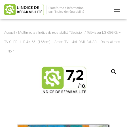
OUVRI
Accueil
/
Multimédia
/
Indice de réparabilité Télévision
/ Téléviseur LG 65GX3 –
TV OLED UHD 4K 65″ (165cm) – Smart TV – 4xHDMI, 3xUSB – Dolby Atmos
– Noir