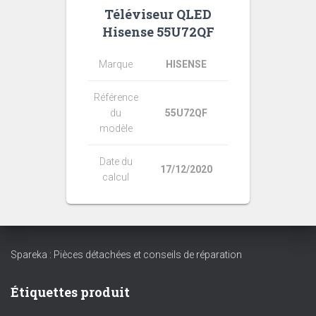
Téléviseur QLED
Hisense 55U72QF
Marque
HISENSE
Référence
du
55U72QF
modèle
Date du
17/12/2020
calcul
Spareka : Pièces détachées et conseils de réparation
Étiquettes produit