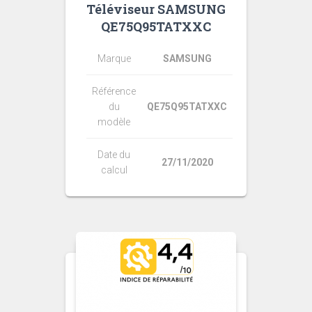
Téléviseur SAMSUNG
QE75Q95TATXXC
Marque
SAMSUNG
Référence
du
QE75Q95TATXXC
modèle
Date du
27/11/2020
calcul