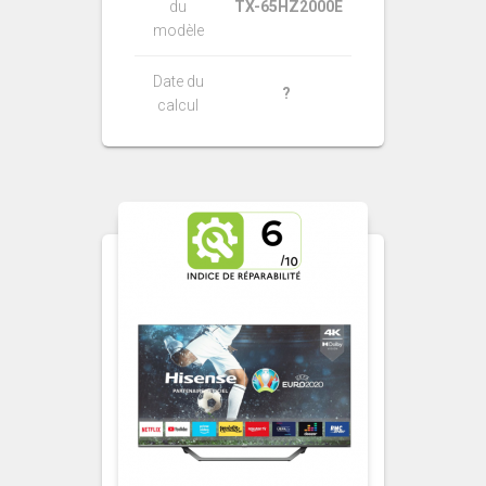
du
TX-65HZ2000E
modèle
Date du
?
calcul