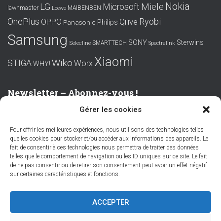
Nokia
LG
Miele
Microsoft
lawnmaster
MAIBENBEN
Loewe
OnePlus
Ryobi
OPPO
Qilive
Philips
Panasonic
Samsung
SONY
Sterwins
SMARTTECH
Selecline
Spectralink
Xiaomi
Wiko
STIGA
Worx
WHY!
Newsletter – Abonnez-vous !
Gérer les cookies
Prénom ou nom complet
Pour offrir les meilleures expériences, nous utilisons des technologies telles
que les cookies pour stocker et/ou accéder aux informations des appareils. Le
Email
fait de consentir à ces technologies nous permettra de traiter des données
telles que le comportement de navigation ou les ID uniques sur ce site. Le fait
de ne pas consentir ou de retirer son consentement peut avoir un effet négatif
sur certaines caractéristiques et fonctions.
En continuant, vous acceptez la politique de confidentialité
ACCEPTER