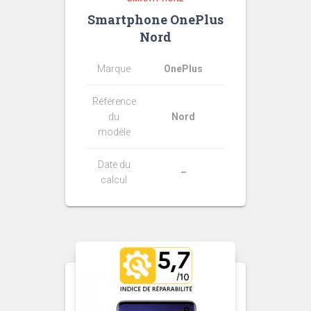
Smartphone OnePlus
Nord
Marque
OnePlus
Référence
du
Nord
modèle
Date du
–
calcul