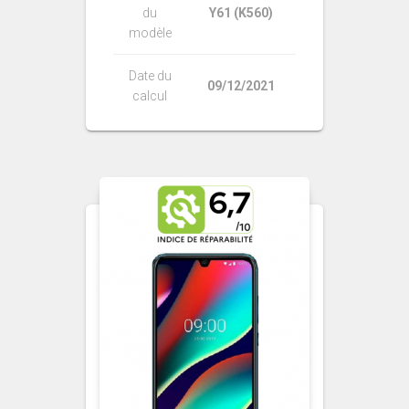
du
Y61 (K560)
modèle
Date du
09/12/2021
calcul