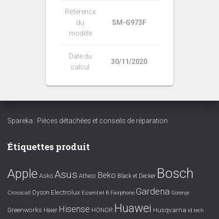
Référence
du
SM-G973F
modèle
Date du
30/11/2020
calcul
Spareka : Pièces détachées et conseils de réparation
Étiquettes produit
Bosch
Apple
Asus
Beko
Asko
Athesi
Black et Decker
Gardena
Electrolux
Dyson
Crosscall
Essentiel B
Fairphone
Gorenje
Huawei
Hisense
Greenworks
Husqvarna
Haier
HONOR
id tech