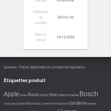
Marque
EssentielB
Référence
du
HEYOU 40
modèle
Date du
14/12/2020
calcul
Spareka : Pièces détachées et conseils de réparation
Étiquettes produit
Bosch
Apple
Asus
Beko
Asko
Athesi
Black et Decker
Gardena
Electrolux
Dyson
Crosscall
Essentiel B
Fairphone
Gorenje