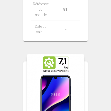
Référence
du
8T
modèle
Date du
–
calcul