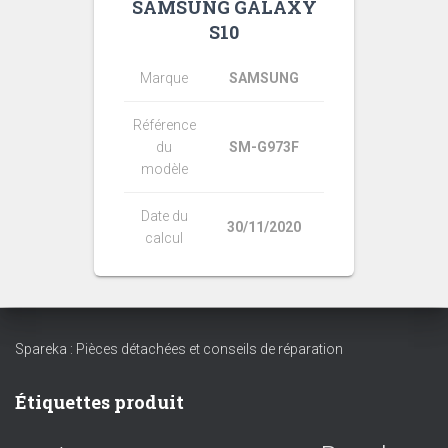
SAMSUNG GALAXY
S10
Marque
SAMSUNG
Référence
du
SM-G973F
modèle
Date du
30/11/2020
calcul
Spareka : Pièces détachées et conseils de réparation
Étiquettes produit