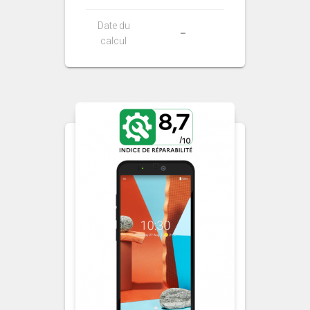
Date du
–
calcul