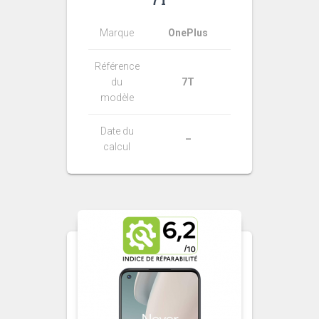
7T
Marque
OnePlus
Référence
du
7T
modèle
Date du
–
calcul