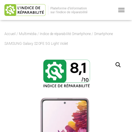
OUVRI
Accueil
/
Multimédia
/
Indice de réparabilité Smartphone
/ Smartphone
SAMSUNG Galaxy S20FE 5G Light Violet