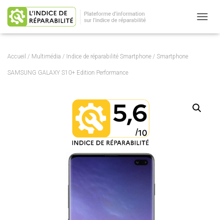
OUVRI
Accueil
/
Multimédia
/
Indice de réparabilité Smartphone
/ Smartphone
SAMSUNG GALAXY S10+ Edition Performance