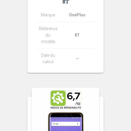
8T
Marque
OnePlus
Référence
du
8T
modèle
Date du
–
calcul