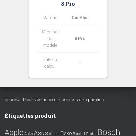
8 Pro
Marque
OnePlus
Référence
du
8 Pro
modèle
Date du
–
calcul
Spareka : Pièces détachées et conseils de réparation
Étiquettes produit
Bosch
Apple
Asus
Beko
Asko
Athesi
Black et Decker