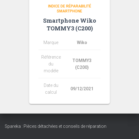
INDICE DE RÉPARABILITÉ
SMARTPHONE
Smartphone Wiko
TOMMY3 (C200)
Marque
Wiko
Référence
TOMMY3
du
(C200)
modèle
Date du
09/12/2021
calcul
Spareka : Pièces détachées et conseils de réparation