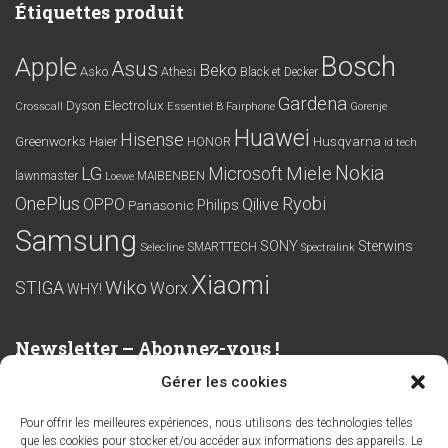
Étiquettes produit
Bosch
Apple
Asus
Beko
Asko
Athesi
Black et Decker
Gardena
Electrolux
Dyson
Crosscall
Essentiel B
Fairphone
Gorenje
Huawei
Hisense
Greenworks
Husqvarna
Haier
HONOR
id tech
Nokia
LG
Miele
Microsoft
lawnmaster
MAIBENBEN
Loewe
OnePlus
Ryobi
OPPO
Qilive
Philips
Panasonic
Samsung
SONY
Sterwins
SMARTTECH
Selecline
Spectralink
Xiaomi
Wiko
STIGA
Worx
WHY!
Newsletter – Abonnez-vous !
Gérer les cookies
Prénom ou nom complet
Pour offrir les meilleures expériences, nous utilisons des technologies telles
que les cookies pour stocker et/ou accéder aux informations des appareils. Le