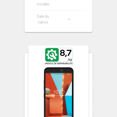
modèle
Date du
–
calcul