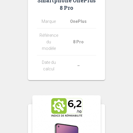
Smartphone OnePlus
8 Pro
Marque
OnePlus
Référence
du
8 Pro
modèle
Date du
–
calcul