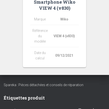
Smartphone Wiko
VIEW 4 (v830)
Marque
Wiko
Référence
du
VIEW 4 (v830)
modèle
Date du
09/12/2021
calcul
Spareka : Pièces détachées et conseils de réparation
Étiquettes produit